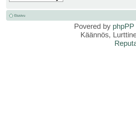
Etusivu
Povered by
phpPP
Käännös, Lurttin
Reputa