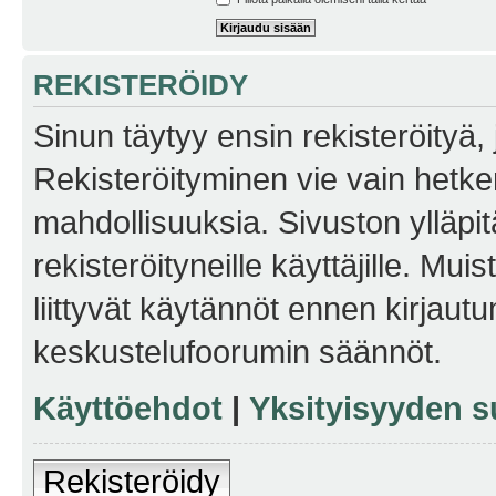
REKISTERÖIDY
Sinun täytyy ensin rekisteröityä, j
Rekisteröityminen vie vain hetken
mahdollisuuksia. Sivuston ylläpit
rekisteröityneille käyttäjille. Mu
liittyvät käytännöt ennen kirjau
keskustelufoorumin säännöt.
Käyttöehdot
|
Yksityisyyden s
Rekisteröidy