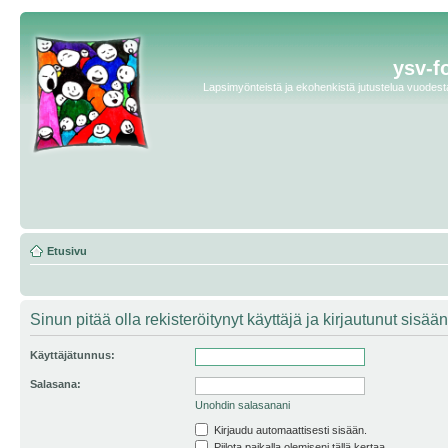
ysv-f
Lapsimyönteistä ja ekohenkistä jutustelua vuodesta 
Etusivu
Sinun pitää olla rekisteröitynyt käyttäjä ja kirjautunut sis
Käyttäjätunnus:
Salasana:
Unohdin salasanani
Kirjaudu automaattisesti sisään.
Piilota paikalla olemiseni tällä kertaa