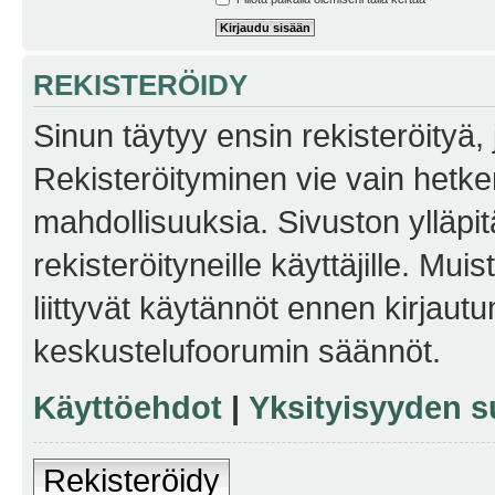
REKISTERÖIDY
Sinun täytyy ensin rekisteröityä, j
Rekisteröityminen vie vain hetken
mahdollisuuksia. Sivuston ylläpit
rekisteröityneille käyttäjille. Mu
liittyvät käytännöt ennen kirjau
keskustelufoorumin säännöt.
Käyttöehdot
|
Yksityisyyden s
Rekisteröidy