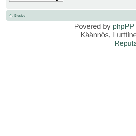
Etusivu
Povered by
phpPP
Käännös, Lurttin
Reputa