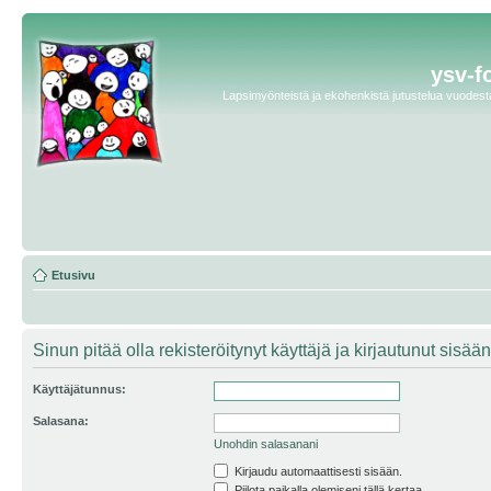
ysv-f
Lapsimyönteistä ja ekohenkistä jutustelua vuodesta 
Etusivu
Sinun pitää olla rekisteröitynyt käyttäjä ja kirjautunut sis
Käyttäjätunnus:
Salasana:
Unohdin salasanani
Kirjaudu automaattisesti sisään.
Piilota paikalla olemiseni tällä kertaa