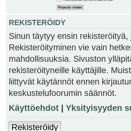
REKISTERÖIDY
Sinun täytyy ensin rekisteröityä, j
Rekisteröityminen vie vain hetken
mahdollisuuksia. Sivuston ylläpit
rekisteröityneille käyttäjille. Mu
liittyvät käytännöt ennen kirjau
keskustelufoorumin säännöt.
Käyttöehdot
|
Yksityisyyden s
Rekisteröidy