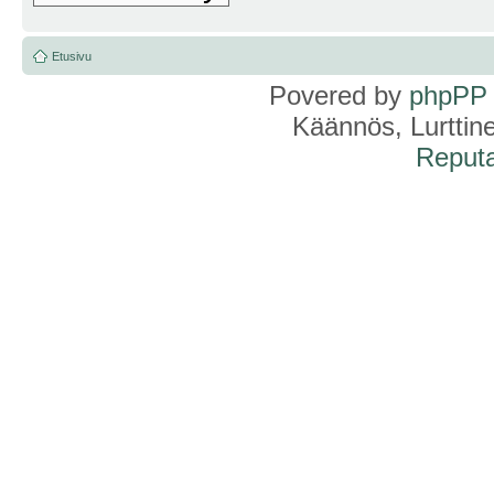
Etusivu
Povered by
phpPP
Käännös, Lurttin
Reputa