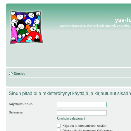
ysv-f
Lapsimyönteistä ja ekohenkistä jutustelua vuodesta 
Etusivu
Sinun pitää olla rekisteröitynyt käyttäjä ja kirjautunut sis
Käyttäjätunnus:
Salasana:
Unohdin salasanani
Kirjaudu automaattisesti sisään.
Piilota paikalla olemiseni tällä kertaa