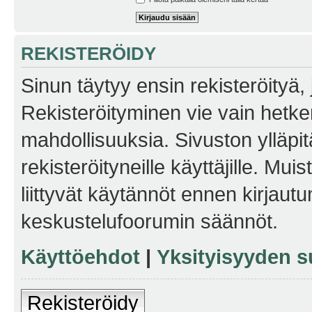
REKISTERÖIDY
Sinun täytyy ensin rekisteröityä, j
Rekisteröityminen vie vain hetken
mahdollisuuksia. Sivuston ylläpit
rekisteröityneille käyttäjille. Mu
liittyvät käytännöt ennen kirjau
keskustelufoorumin säännöt.
Käyttöehdot
|
Yksityisyyden s
Rekisteröidy