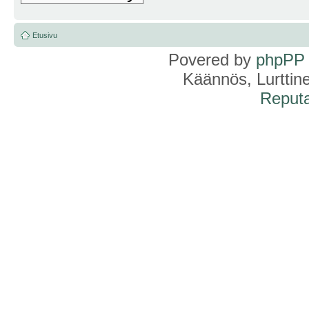
Etusivu
Povered by
phpPP
Käännös, Lurttin
Reputa