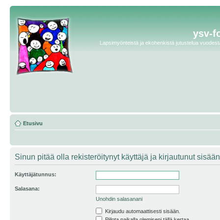
ysv-f
Lapsimyönteistä ja ekohenkistä jutustelua vuodesta 
Etusivu
Sinun pitää olla rekisteröitynyt käyttäjä ja kirjautunut sis
Käyttäjätunnus:
Salasana:
Unohdin salasanani
Kirjaudu automaattisesti sisään.
Piilota paikalla olemiseni tällä kertaa