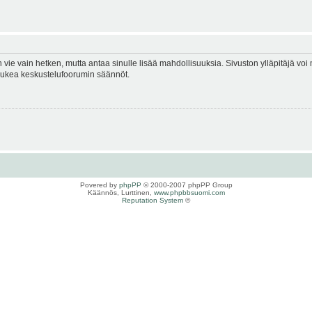
en vie vain hetken, mutta antaa sinulle lisää mahdollisuuksia. Sivuston ylläpitäjä voi 
 lukea keskustelufoorumin säännöt.
Povered by
phpPP
© 2000-2007 phpPP Group
Käännös, Lurttinen,
www.phpbbsuomi.com
Reputation System
©