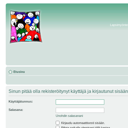
Lapsimyönteis
Etusivu
Sinun pitää olla rekisteröitynyt käyttäjä ja kirjautunut sis
Käyttäjätunnus:
Salasana:
Unohdin salasanani
Kirjaudu automaattisesti sisään.
Piilota paikalla olemiseni tällä kertaa