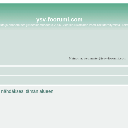
ysv-foorumi.com
tä ja ekohenkistä jutustelua vuodesta 2006. Viestien lukeminen vaatii rekisteröitymistä. Terv
ään nähdäksesi tämän alueen.