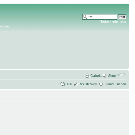
Tarkennettu haku
etuloa!
Galleria
Shop
UKK
Rekisteröidy
Kirjaudu sisään