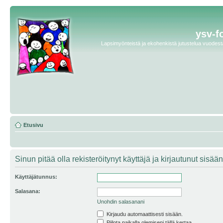
ysv-f
Lapsimyönteistä ja ekohenkistä jutustelua vuodesta 
Etusivu
Sinun pitää olla rekisteröitynyt käyttäjä ja kirjautunut sis
Käyttäjätunnus:
Salasana:
Unohdin salasanani
Kirjaudu automaattisesti sisään.
Piilota paikalla olemiseni tällä kertaa