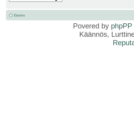
Etusivu
Povered by
phpPP
Käännös, Lurttin
Reputa