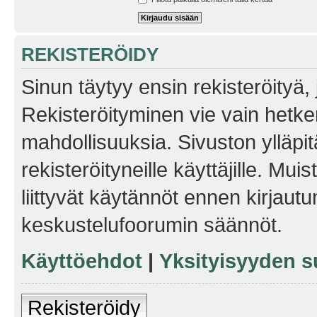
REKISTERÖIDY
Sinun täytyy ensin rekisteröityä, j
Rekisteröityminen vie vain hetken
mahdollisuuksia. Sivuston ylläpit
rekisteröityneille käyttäjille. Mu
liittyvät käytännöt ennen kirjau
keskustelufoorumin säännöt.
Käyttöehdot
|
Yksityisyyden s
Rekisteröidy