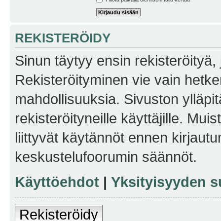
REKISTERÖIDY
Sinun täytyy ensin rekisteröityä, j
Rekisteröityminen vie vain hetken
mahdollisuuksia. Sivuston ylläpit
rekisteröityneille käyttäjille. Mu
liittyvät käytännöt ennen kirjau
keskustelufoorumin säännöt.
Käyttöehdot
|
Yksityisyyden s
Rekisteröidy