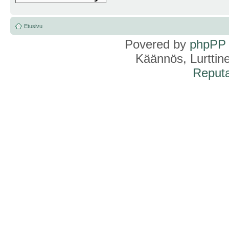
Etusivu
Povered by
phpPP
Käännös, Lurttin
Reputa