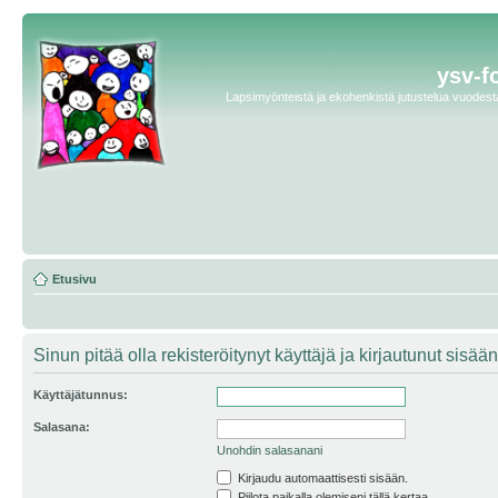
ysv-f
Lapsimyönteistä ja ekohenkistä jutustelua vuodesta 
Etusivu
Sinun pitää olla rekisteröitynyt käyttäjä ja kirjautunut sis
Käyttäjätunnus:
Salasana:
Unohdin salasanani
Kirjaudu automaattisesti sisään.
Piilota paikalla olemiseni tällä kertaa