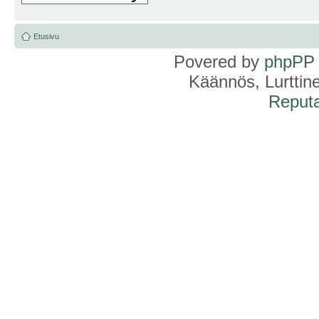
Etusivu
Povered by
phpPP
Käännös, Lurttin
Reputa