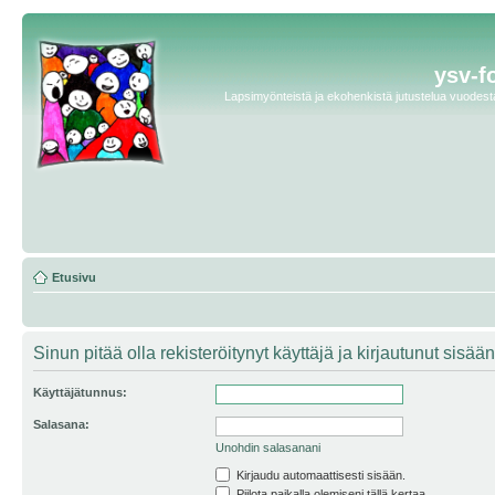
ysv-f
Lapsimyönteistä ja ekohenkistä jutustelua vuodesta 
Etusivu
Sinun pitää olla rekisteröitynyt käyttäjä ja kirjautunut sis
Käyttäjätunnus:
Salasana:
Unohdin salasanani
Kirjaudu automaattisesti sisään.
Piilota paikalla olemiseni tällä kertaa