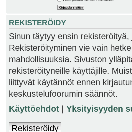
REKISTERÖIDY
Sinun täytyy ensin rekisteröityä, j
Rekisteröityminen vie vain hetken
mahdollisuuksia. Sivuston ylläpit
rekisteröityneille käyttäjille. Mu
liittyvät käytännöt ennen kirjau
keskustelufoorumin säännöt.
Käyttöehdot
|
Yksityisyyden s
Rekisteröidy