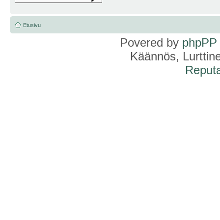
Etusivu
Povered by
phpPP
Käännös, Lurttin
Reputa