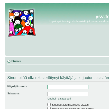
ysv-f
Lapsimyönteistä ja ekohenkistä jutustelua vuodesta 
Etusivu
Sinun pitää olla rekisteröitynyt käyttäjä ja kirjautunut sis
Käyttäjätunnus:
Salasana:
Unohdin salasanani
Kirjaudu automaattisesti sisään.
Piilota paikalla olemiseni tällä kertaa