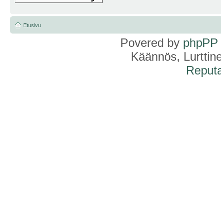
Etusivu
Povered by
phpPP
Käännös, Lurttin
Reputa