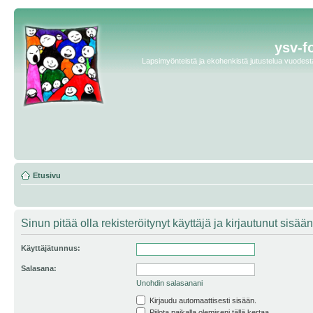
ysv-f
Lapsimyönteistä ja ekohenkistä jutustelua vuodesta 
Etusivu
Sinun pitää olla rekisteröitynyt käyttäjä ja kirjautunut sis
Käyttäjätunnus:
Salasana:
Unohdin salasanani
Kirjaudu automaattisesti sisään.
Piilota paikalla olemiseni tällä kertaa