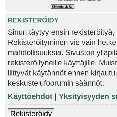
REKISTERÖIDY
Sinun täytyy ensin rekisteröityä, j
Rekisteröityminen vie vain hetken
mahdollisuuksia. Sivuston ylläpit
rekisteröityneille käyttäjille. Mu
liittyvät käytännöt ennen kirjau
keskustelufoorumin säännöt.
Käyttöehdot
|
Yksityisyyden s
Rekisteröidy