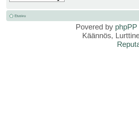
Etusivu
Povered by
phpPP
Käännös, Lurttin
Reputa