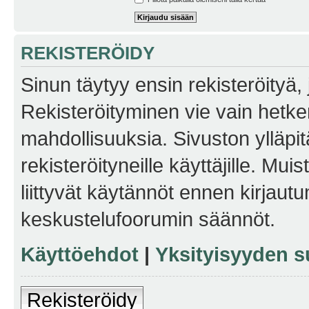
REKISTERÖIDY
Sinun täytyy ensin rekisteröityä, j
Rekisteröityminen vie vain hetken
mahdollisuuksia. Sivuston ylläpit
rekisteröityneille käyttäjille. Mu
liittyvät käytännöt ennen kirjau
keskustelufoorumin säännöt.
Käyttöehdot
|
Yksityisyyden s
Rekisteröidy