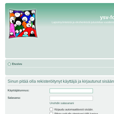
ysv-f
Lapsimyönteistä ja ekohenkistä jutustelua vuodesta 
Etusivu
Sinun pitää olla rekisteröitynyt käyttäjä ja kirjautunut sis
Käyttäjätunnus:
Salasana:
Unohdin salasanani
Kirjaudu automaattisesti sisään.
Piilota paikalla olemiseni tällä kertaa