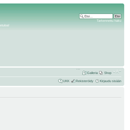
Tarkennettu haku
etuloa!
Galleria
Shop
UKK
Rekisteröidy
Kirjaudu sisään