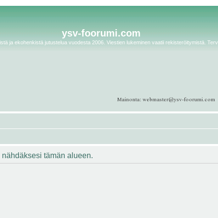
ysv-foorumi.com
tä ja ekohenkistä jutustelua vuodesta 2006. Viestien lukeminen vaatii rekisteröitymistä. Terv
ään nähdäksesi tämän alueen.