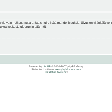
en vie vain hetken, mutta antaa sinulle lisää mahdollisuuksia. Sivuston ylläpitäjä voi 
 lukea keskustelufoorumin säännöt.
Povered by
phpPP
© 2000-2007 phpPP Group
Käännös, Lurttinen,
www.phpbbsuomi.com
Reputation System
©