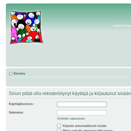
Lapsimyönteis
Etusivu
Sinun pitää olla rekisteröitynyt käyttäjä ja kirjautunut sis
Käyttäjätunnus:
Salasana:
Unohdin salasanani
Kirjaudu automaattisesti sisään.
Piilota paikalla olemiseni tällä kertaa