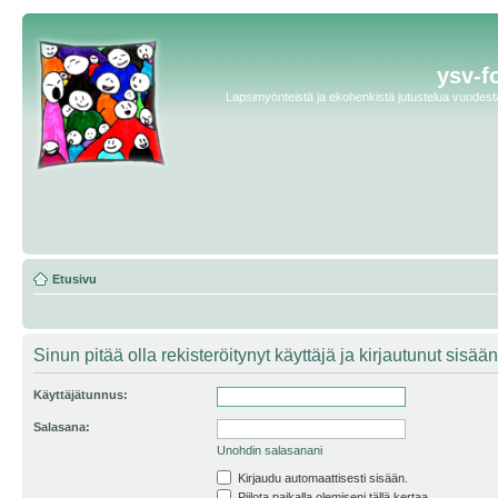
ysv-f
Lapsimyönteistä ja ekohenkistä jutustelua vuodesta 
Etusivu
Sinun pitää olla rekisteröitynyt käyttäjä ja kirjautunut sis
Käyttäjätunnus:
Salasana:
Unohdin salasanani
Kirjaudu automaattisesti sisään.
Piilota paikalla olemiseni tällä kertaa