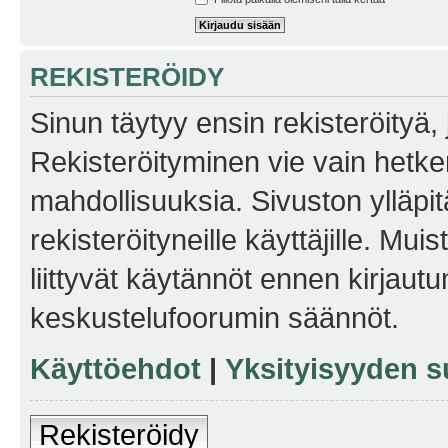
REKISTERÖIDY
Sinun täytyy ensin rekisteröityä, j
Rekisteröityminen vie vain hetken
mahdollisuuksia. Sivuston ylläpit
rekisteröityneille käyttäjille. Mu
liittyvät käytännöt ennen kirjau
keskustelufoorumin säännöt.
Käyttöehdot
|
Yksityisyyden s
Rekisteröidy