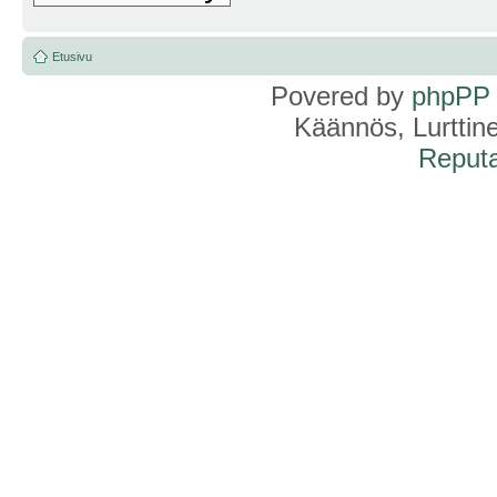
Etusivu
Povered by
phpPP
Käännös, Lurttin
Reputa