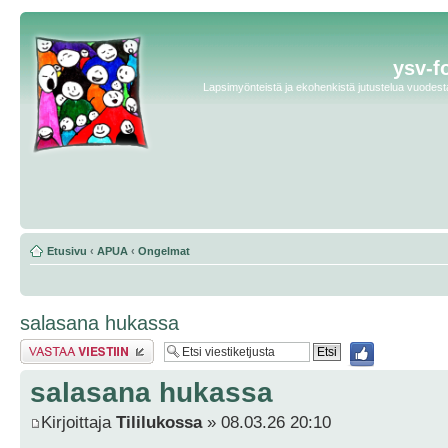
ysv-f
Lapsimyönteistä ja ekohenkistä jutustelua vuodesta 
Etusivu
‹
APUA
‹
Ongelmat
salasana hukassa
Lähetä vastaus
salasana hukassa
Kirjoittaja
Tililukossa
» 08.03.26 20:10