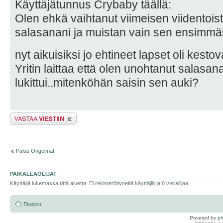
Käyttäjätunnus Crybaby täällä:
Olen ehkä vaihtanut viimeisen viidentoi
salasanani ja muistan vain sen ensimmäis
nyt aikuisiksi jo ehtineet lapset oli kes
Yritin laittaa että olen unohtanut salasana
lukittui..mitenköhän saisin sen auki?
Lähetä vastaus
Paluu Ongelmat
PAIKALLAOLIJAT
Käyttäjiä lukemassa tätä aluetta: Ei rekisteröityneitä käyttäjiä ja 6 vierailijaa
Etusivu
Povered by
p