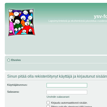
ysv-f
Lapsimyönteistä ja ekohenkistä jutustelua vuodesta 
Etusivu
Sinun pitää olla rekisteröitynyt käyttäjä ja kirjautunut sis
Käyttäjätunnus:
Salasana:
Unohdin salasanani
Kirjaudu automaattisesti sisään.
Piilota paikalla olemiseni tällä kertaa