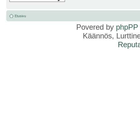
Etusivu
Povered by
phpPP
Käännös, Lurttin
Reputa