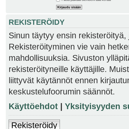
REKISTERÖIDY
Sinun täytyy ensin rekisteröityä, j
Rekisteröityminen vie vain hetken
mahdollisuuksia. Sivuston ylläpit
rekisteröityneille käyttäjille. Mu
liittyvät käytännöt ennen kirjau
keskustelufoorumin säännöt.
Käyttöehdot
|
Yksityisyyden s
Rekisteröidy