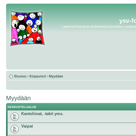
ysv-f
Lapsimyönteistä ja ekohenkistä jutustelua vuodesta 
Etusivu
‹
Kirpputori
‹
Myydään
Myydään
KESKUSTELUALUE
Kantoliinat, -takit yms.
Vaipat