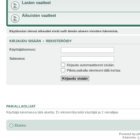
Lasten vaatteet
Aikuisten vaatteet
Käytössäsi olevat oikeudet eivät salli tämän alueen viestien lukemista.
KIRJAUDU SISÄÄN
•
REKISTERÖIDY
Käyttäjätunnus:
Salasana:
Kirjaudu automaattisesti sisään.
Piilota paikalla olemiseni tällä kertaa
PAIKALLAOLIJAT
Käyttäjiä lukemassa tätä aluetta: Ei rekisteröityneitä käyttäjiä ja 2 vierailijaa
Etusivu
Povered by
p
Käännös, Lu