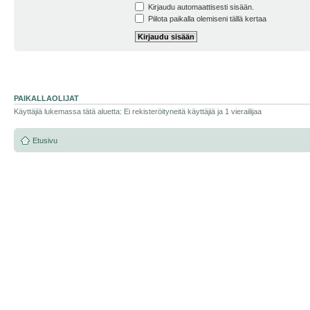
Kirjaudu automaattisesti sisään.
Piilota paikalla olemiseni tällä kertaa
PAIKALLAOLIJAT
Käyttäjiä lukemassa tätä aluetta: Ei rekisteröityneitä käyttäjiä ja 1 vierailijaa
Etusivu