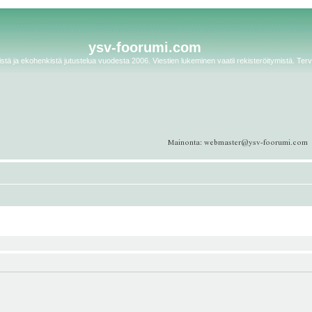
ysv-foorumi.com
tä ja ekohenkistä jutustelua vuodesta 2006. Viestien lukeminen vaatii rekisteröitymistä. Terv