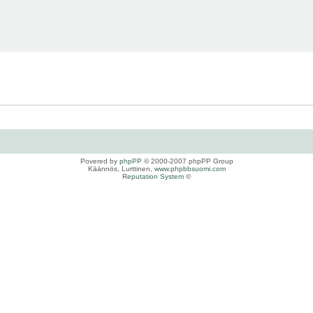
Povered by
phpPP
© 2000-2007 phpPP Group
Käännös, Lurttinen,
www.phpbbsuomi.com
Reputation System
©