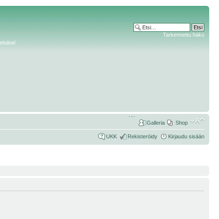
Tarkennettu haku
etuloa!
Galleria
Shop
UKK
Rekisteröidy
Kirjaudu sisään