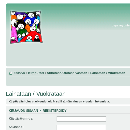
Lapsimyönteis
Etusivu
‹
Kirpputori
‹
Annetaan/Otetaan vastaan
‹
Lainataan / Vuokrataan
Lainataan / Vuokrataan
Käytössäsi olevat oikeudet eivät salli tämän alueen viestien lukemista.
KIRJAUDU SISÄÄN
•
REKISTERÖIDY
Käyttäjätunnus:
Salasana: