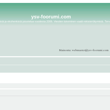
ysv-foorumi.com
tä ja ekohenkistä jutustelua vuodesta 2006. Viestien lukeminen vaatii rekisteröitymistä. Terv