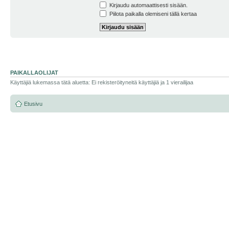
Kirjaudu automaattisesti sisään.
Piilota paikalla olemiseni tällä kertaa
PAIKALLAOLIJAT
Käyttäjiä lukemassa tätä aluetta: Ei rekisteröityneitä käyttäjiä ja 1 vierailijaa
Etusivu