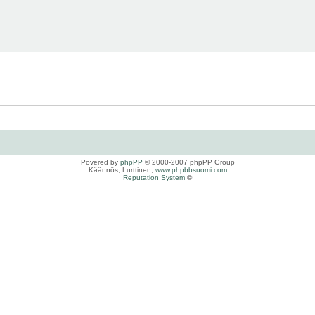
Povered by
phpPP
© 2000-2007 phpPP Group
Käännös, Lurttinen,
www.phpbbsuomi.com
Reputation System
©