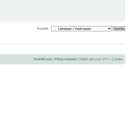
Hyppää:
Henkilökunta
•
Poista evästeet
• Kaikki ajat ovat UTC + 2 tuntia