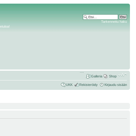
Tarkennettu haku
etuloa!
Galleria
Shop
UKK
Rekisteröidy
Kirjaudu sisään