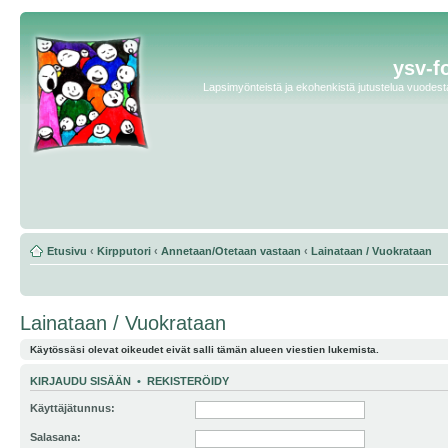
ysv-f
Lapsimyönteistä ja ekohenkistä jutustelua vuodesta 
Etusivu
‹
Kirpputori
‹
Annetaan/Otetaan vastaan
‹
Lainataan / Vuokrataan
Lainataan / Vuokrataan
Käytössäsi olevat oikeudet eivät salli tämän alueen viestien lukemista.
KIRJAUDU SISÄÄN
•
REKISTERÖIDY
Käyttäjätunnus:
Salasana: