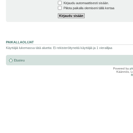
Kirjaudu automaattisesti sisään.
Piilota paikalla olemiseni tällä kertaa
PAIKALLAOLIJAT
Käyttäjiä lukemassa tätä aluetta: Ei rekisteröityneitä käyttäjiä ja 1 vierailijaa
Etusivu
Povered by
p
Käännös, Lu
R