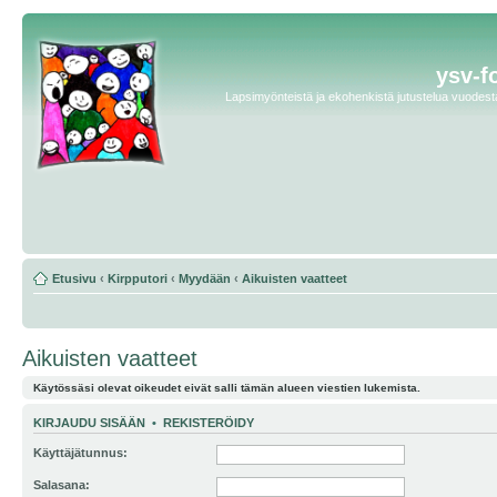
ysv-f
Lapsimyönteistä ja ekohenkistä jutustelua vuodesta 
Etusivu
‹
Kirpputori
‹
Myydään
‹
Aikuisten vaatteet
Aikuisten vaatteet
Käytössäsi olevat oikeudet eivät salli tämän alueen viestien lukemista.
KIRJAUDU SISÄÄN
•
REKISTERÖIDY
Käyttäjätunnus:
Salasana: