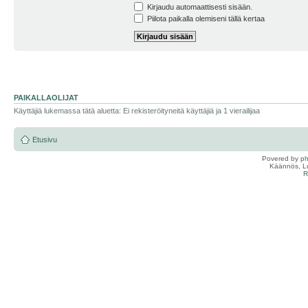
Kirjaudu automaattisesti sisään.
Piilota paikalla olemiseni tällä kertaa
PAIKALLAOLIJAT
Käyttäjiä lukemassa tätä aluetta: Ei rekisteröityneitä käyttäjiä ja 1 vierailijaa
Etusivu
Povered by
p
Käännös, Lu
R