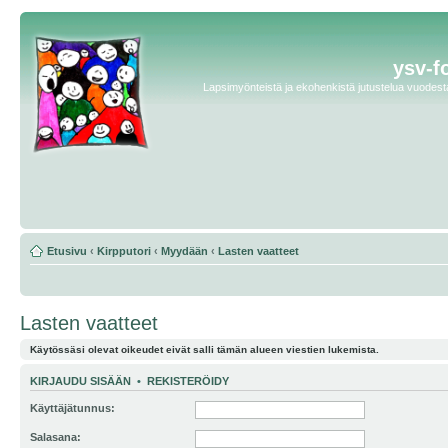
ysv-f
Lapsimyönteistä ja ekohenkistä jutustelua vuodesta 
Etusivu
‹
Kirpputori
‹
Myydään
‹
Lasten vaatteet
Lasten vaatteet
Käytössäsi olevat oikeudet eivät salli tämän alueen viestien lukemista.
KIRJAUDU SISÄÄN
•
REKISTERÖIDY
Käyttäjätunnus:
Salasana: