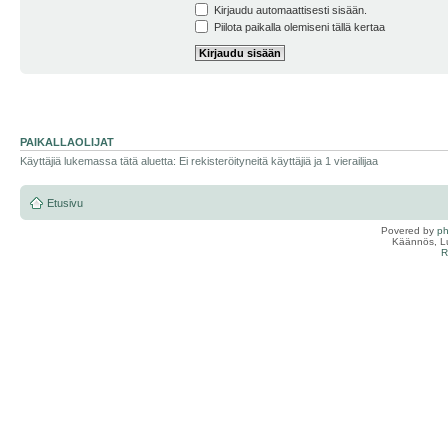
Kirjaudu automaattisesti sisään.
Piilota paikalla olemiseni tällä kertaa
PAIKALLAOLIJAT
Käyttäjiä lukemassa tätä aluetta: Ei rekisteröityneitä käyttäjiä ja 1 vierailijaa
Etusivu
Povered by
p
Käännös, Lu
R