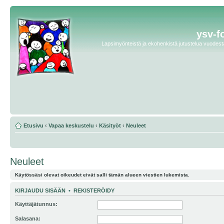
ysv-f
Lapsimyönteistä ja ekohenkistä jutustelua vuodesta 
Etusivu
‹
Vapaa keskustelu
‹
Käsityöt
‹
Neuleet
Neuleet
Käytössäsi olevat oikeudet eivät salli tämän alueen viestien lukemista.
KIRJAUDU SISÄÄN
•
REKISTERÖIDY
Käyttäjätunnus:
Salasana: