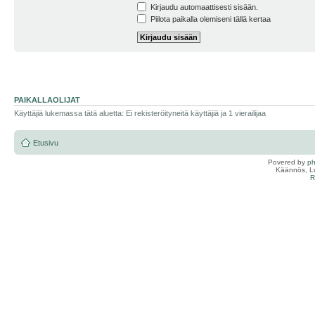
Kirjaudu automaattisesti sisään.
Piilota paikalla olemiseni tällä kertaa
PAIKALLAOLIJAT
Käyttäjiä lukemassa tätä aluetta: Ei rekisteröityneitä käyttäjiä ja 1 vierailijaa
Etusivu
Povered by
p
Käännös, Lu
R