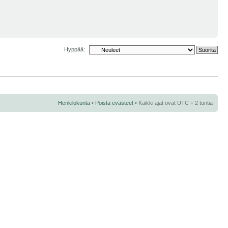
Hyppää:
Henkilökunta
•
Poista evästeet
• Kaikki ajat ovat UTC + 2 tuntia