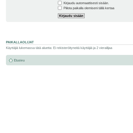
Kirjaudu automaattisesti sisään.
Piilota paikalla olemiseni tällä kertaa
PAIKALLAOLIJAT
Käyttäjiä lukemassa tätä aluetta: Ei rekisteröityneitä käyttäjiä ja 2 vierailijaa
Etusivu