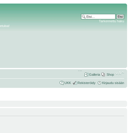
Tarkennettu haku
etuloa!
Galleria
Shop
UKK
Rekisteröidy
Kirjaudu sisään