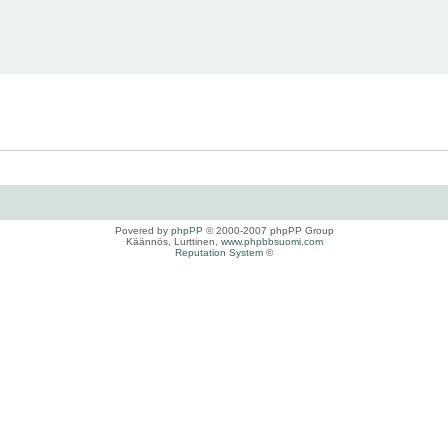
Povered by
phpPP
© 2000-2007 phpPP Group
Käännös, Lurttinen,
www.phpbbsuomi.com
Reputation System
©