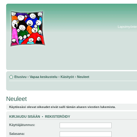
Lapsimyönteis
Etusivu
‹
Vapaa keskustelu
‹
Käsityöt
‹
Neuleet
Neuleet
Käytössäsi olevat oikeudet eivät salli tämän alueen viestien lukemista.
KIRJAUDU SISÄÄN
•
REKISTERÖIDY
Käyttäjätunnus:
Salasana: