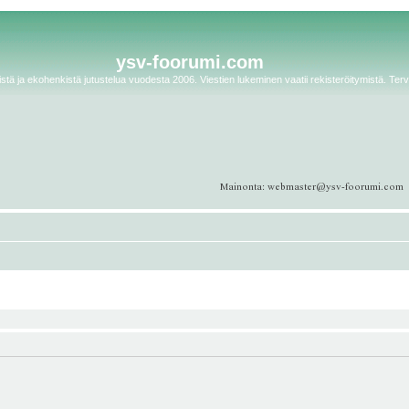
ysv-foorumi.com
tä ja ekohenkistä jutustelua vuodesta 2006. Viestien lukeminen vaatii rekisteröitymistä. Terv