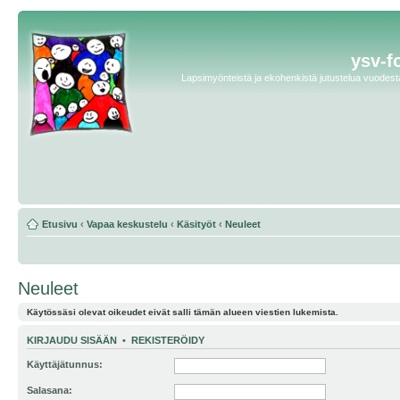
ysv-f
Lapsimyönteistä ja ekohenkistä jutustelua vuodesta 
Etusivu
‹
Vapaa keskustelu
‹
Käsityöt
‹
Neuleet
Neuleet
Käytössäsi olevat oikeudet eivät salli tämän alueen viestien lukemista.
KIRJAUDU SISÄÄN
•
REKISTERÖIDY
Käyttäjätunnus:
Salasana: