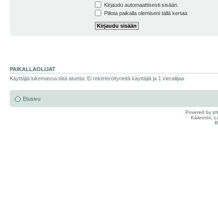
Kirjaudu automaattisesti sisään.
Piilota paikalla olemiseni tällä kertaa
PAIKALLAOLIJAT
Käyttäjiä lukemassa tätä aluetta: Ei rekisteröityneitä käyttäjiä ja 1 vierailijaa
Etusivu
Povered by
p
Käännös, Lu
R