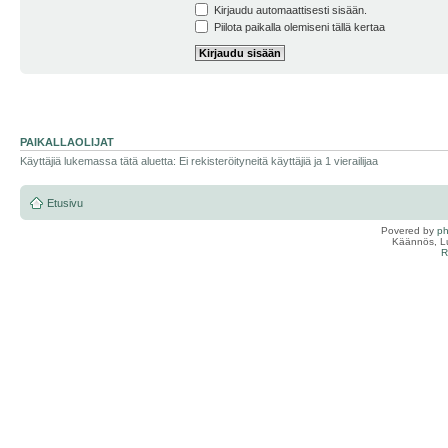
Kirjaudu automaattisesti sisään.
Piilota paikalla olemiseni tällä kertaa
PAIKALLAOLIJAT
Käyttäjiä lukemassa tätä aluetta: Ei rekisteröityneitä käyttäjiä ja 1 vierailijaa
Etusivu
Povered by
p
Käännös, Lu
R