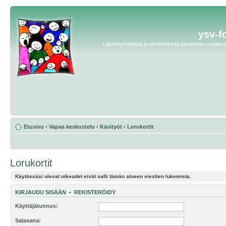
ysv-f
Lapsimyönteistä ja ekohenkistä jutustelua vuodesta 
Etusivu
‹
Vapaa keskustelu
‹
Käsityöt
‹
Lorukortit
Lorukortit
Käytössäsi olevat oikeudet eivät salli tämän alueen viestien lukemista.
KIRJAUDU SISÄÄN
•
REKISTERÖIDY
Käyttäjätunnus:
Salasana: