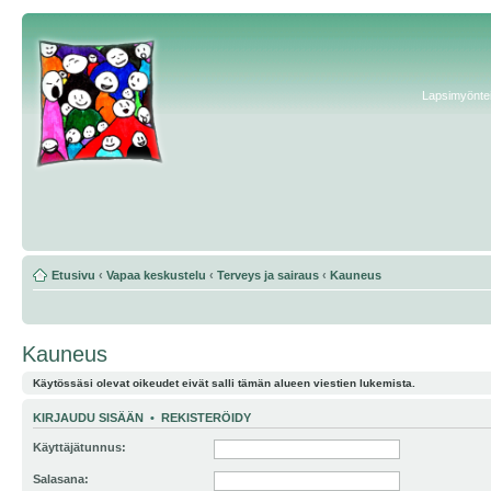
Lapsimyönteis
Etusivu
‹
Vapaa keskustelu
‹
Terveys ja sairaus
‹
Kauneus
Kauneus
Käytössäsi olevat oikeudet eivät salli tämän alueen viestien lukemista.
KIRJAUDU SISÄÄN
•
REKISTERÖIDY
Käyttäjätunnus:
Salasana: