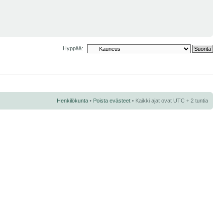
Hyppää:
Henkilökunta
•
Poista evästeet
• Kaikki ajat ovat UTC + 2 tuntia