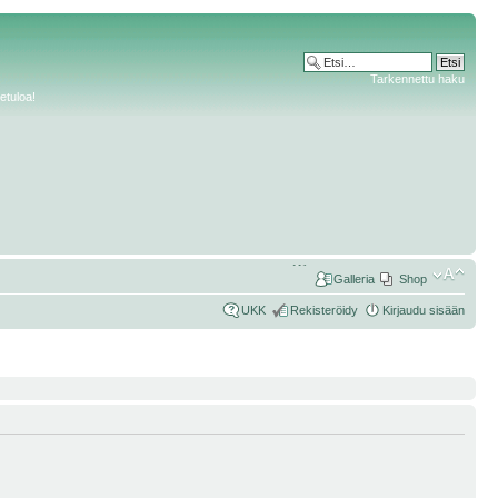
Tarkennettu haku
etuloa!
Galleria
Shop
UKK
Rekisteröidy
Kirjaudu sisään