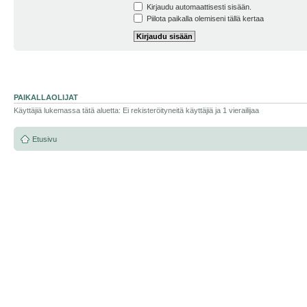
Kirjaudu automaattisesti sisään.
Piilota paikalla olemiseni tällä kertaa
PAIKALLAOLIJAT
Käyttäjiä lukemassa tätä aluetta: Ei rekisteröityneitä käyttäjiä ja 1 vierailijaa
Etusivu