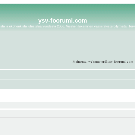
ysv-foorumi.com
tä ja ekohenkistä jutustelua vuodesta 2006. Viestien lukeminen vaatii rekisteröitymistä. Terv