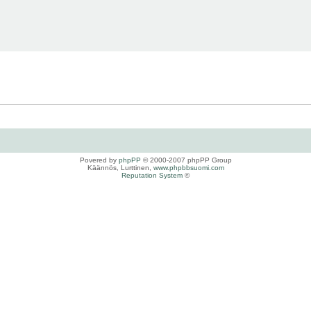
Povered by
phpPP
© 2000-2007 phpPP Group
Käännös, Lurttinen,
www.phpbbsuomi.com
Reputation System
©