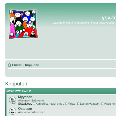
ysv-f
Lapsimyönteistä ja ekohenkistä jutustelua vuodesta 
Etusivu
‹
Kirpputori
Kirpputori
KESKUSTELUALUE
Myydään
Alue myymistä varten
Sisäalueet:
Kantoliinat, -takit yms.
,
Vaipat
,
Lasten vaatteet
,
Aikuisten
Ostetaan
Alue ostamista varten