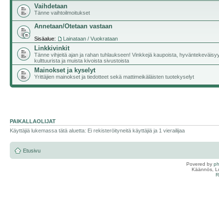
Vaihdetaan
Tänne vaihtoilmoitukset
Annetaan/Otetaan vastaan
Sisäalue:
Lainataan / Vuokrataan
Linkkivinkit
Tänne vihjeitä ajan ja rahan tuhlaukseen! Vinkkejä kaupoista, hyväntekeväisy
kulttuurista ja muista kivoista sivustoista
Mainokset ja kyselyt
Yrittäjien mainokset ja tiedotteet sekä mattimeikäläisten tuotekyselyt
PAIKALLAOLIJAT
Käyttäjiä lukemassa tätä aluetta: Ei rekisteröityneitä käyttäjiä ja 1 vierailijaa
Etusivu
Povered by
p
Käännös, Lu
R