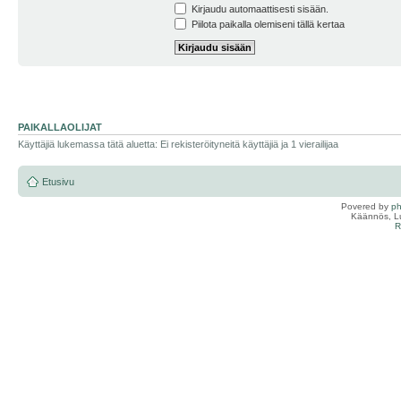
Kirjaudu automaattisesti sisään.
Piilota paikalla olemiseni tällä kertaa
PAIKALLAOLIJAT
Käyttäjiä lukemassa tätä aluetta: Ei rekisteröityneitä käyttäjiä ja 1 vierailijaa
Etusivu
Povered by
p
Käännös, Lu
R