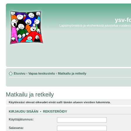
ysv-f
Lapsimyönteistä ja ekohenkistä jutustelua vuodesta 
Etusivu
‹
Vapaa keskustelu
‹
Matkailu ja retkeily
Matkailu ja retkeily
Käytössäsi olevat oikeudet eivät salli tämän alueen viestien lukemista.
KIRJAUDU SISÄÄN
•
REKISTERÖIDY
Käyttäjätunnus:
Salasana: