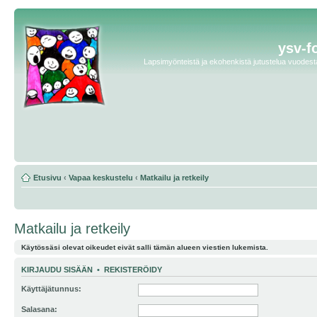
ysv-f
Lapsimyönteistä ja ekohenkistä jutustelua vuodesta 
Etusivu
‹
Vapaa keskustelu
‹
Matkailu ja retkeily
Matkailu ja retkeily
Käytössäsi olevat oikeudet eivät salli tämän alueen viestien lukemista.
KIRJAUDU SISÄÄN
•
REKISTERÖIDY
Käyttäjätunnus:
Salasana: