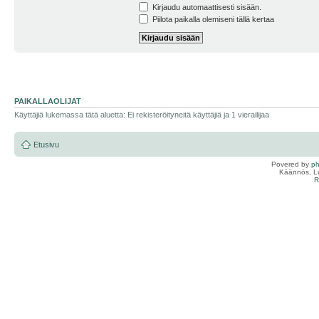
Kirjaudu automaattisesti sisään.
Piilota paikalla olemiseni tällä kertaa
PAIKALLAOLIJAT
Käyttäjiä lukemassa tätä aluetta: Ei rekisteröityneitä käyttäjiä ja 1 vierailijaa
Etusivu
Povered by
p
Käännös, Lu
R