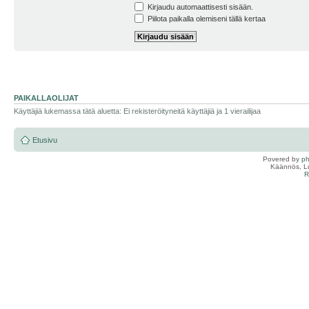
Kirjaudu automaattisesti sisään.
Piilota paikalla olemiseni tällä kertaa
PAIKALLAOLIJAT
Käyttäjiä lukemassa tätä aluetta: Ei rekisteröityneitä käyttäjiä ja 1 vierailijaa
Etusivu
Povered by
p
Käännös, Lu
R