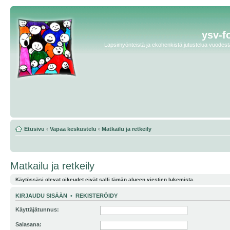
ysv-f
Lapsimyönteistä ja ekohenkistä jutustelua vuodesta 
Etusivu
‹
Vapaa keskustelu
‹
Matkailu ja retkeily
Matkailu ja retkeily
Käytössäsi olevat oikeudet eivät salli tämän alueen viestien lukemista.
KIRJAUDU SISÄÄN
•
REKISTERÖIDY
Käyttäjätunnus:
Salasana: