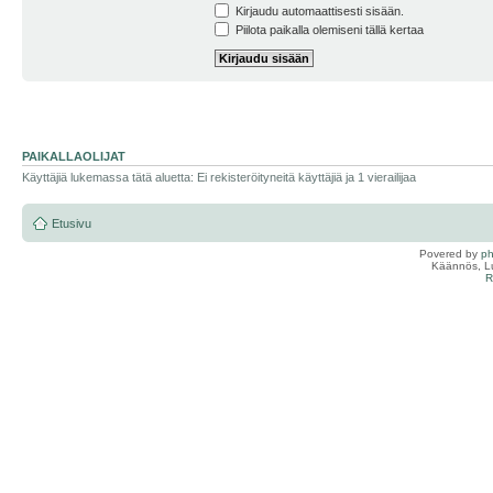
Kirjaudu automaattisesti sisään.
Piilota paikalla olemiseni tällä kertaa
PAIKALLAOLIJAT
Käyttäjiä lukemassa tätä aluetta: Ei rekisteröityneitä käyttäjiä ja 1 vierailijaa
Etusivu
Povered by
p
Käännös, Lu
R