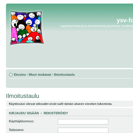
ysv-f
Lapsimyönteistä ja ekohenkistä jutustelua vuodesta 
Etusivu
‹
Muut mukavat
‹
Ilmoitustaulu
Ilmoitustaulu
Käytössäsi olevat oikeudet eivät salli tämän alueen viestien lukemista.
KIRJAUDU SISÄÄN
•
REKISTERÖIDY
Käyttäjätunnus:
Salasana: