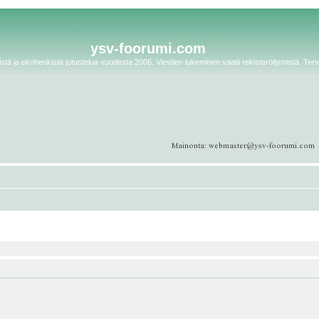
ysv-foorumi.com
tä ja ekohenkistä jutustelua vuodesta 2006. Viestien lukeminen vaatii rekisteröitymistä. Terv