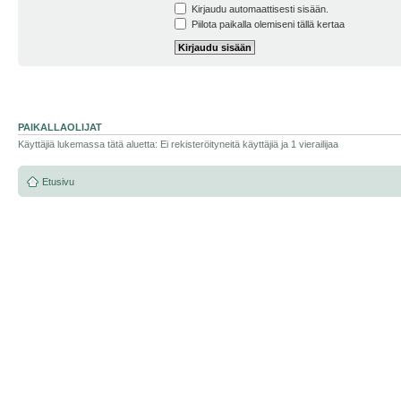
Kirjaudu automaattisesti sisään.
Piilota paikalla olemiseni tällä kertaa
PAIKALLAOLIJAT
Käyttäjiä lukemassa tätä aluetta: Ei rekisteröityneitä käyttäjiä ja 1 vierailijaa
Etusivu