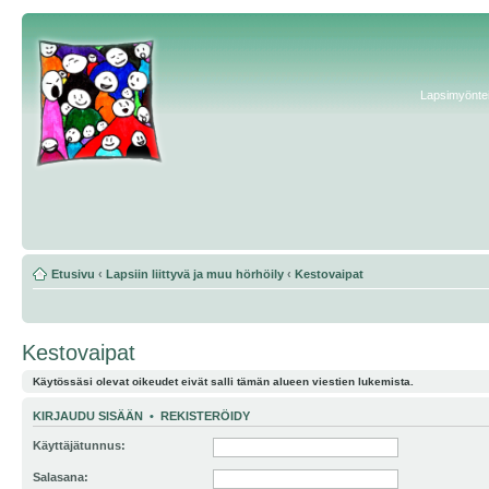
Lapsimyönteis
Etusivu
‹
Lapsiin liittyvä ja muu hörhöily
‹
Kestovaipat
Kestovaipat
Käytössäsi olevat oikeudet eivät salli tämän alueen viestien lukemista.
KIRJAUDU SISÄÄN
•
REKISTERÖIDY
Käyttäjätunnus:
Salasana: