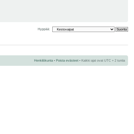
Hyppää:
Henkilökunta
•
Poista evästeet
• Kaikki ajat ovat UTC + 2 tuntia