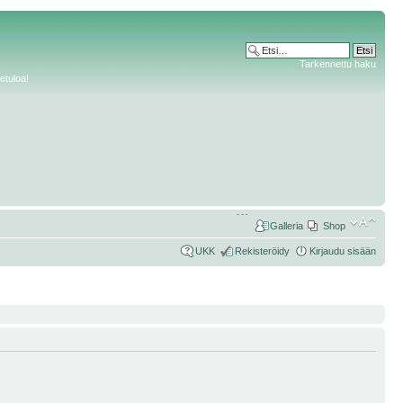
Tarkennettu haku
etuloa!
Galleria
Shop
UKK
Rekisteröidy
Kirjaudu sisään