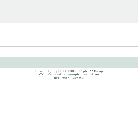
Povered by
phpPP
© 2000-2007 phpPP Group
Käännös, Lurttinen,
www.phpbbsuomi.com
Reputation System
©