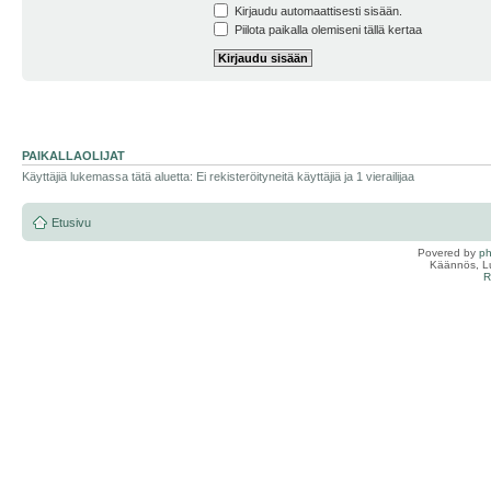
Kirjaudu automaattisesti sisään.
Piilota paikalla olemiseni tällä kertaa
PAIKALLAOLIJAT
Käyttäjiä lukemassa tätä aluetta: Ei rekisteröityneitä käyttäjiä ja 1 vierailijaa
Etusivu
Povered by
p
Käännös, Lu
R