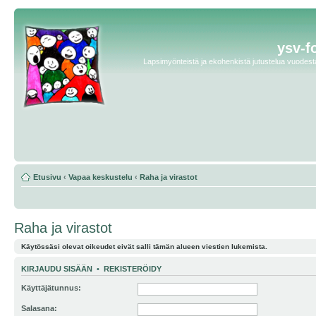
ysv-f
Lapsimyönteistä ja ekohenkistä jutustelua vuodesta 
Etusivu
‹
Vapaa keskustelu
‹
Raha ja virastot
Raha ja virastot
Käytössäsi olevat oikeudet eivät salli tämän alueen viestien lukemista.
KIRJAUDU SISÄÄN
•
REKISTERÖIDY
Käyttäjätunnus:
Salasana: