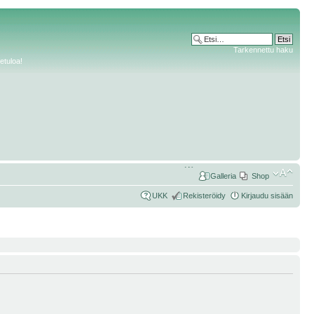
Tarkennettu haku
etuloa!
Galleria
Shop
UKK
Rekisteröidy
Kirjaudu sisään