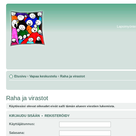
Lapsimyönteis
Etusivu
‹
Vapaa keskustelu
‹
Raha ja virastot
Raha ja virastot
Käytössäsi olevat oikeudet eivät salli tämän alueen viestien lukemista.
KIRJAUDU SISÄÄN
•
REKISTERÖIDY
Käyttäjätunnus:
Salasana: