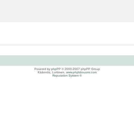
Povered by
phpPP
© 2000-2007 phpPP Group
Käännös, Lurttinen,
www.phpbbsuomi.com
Reputation System
©