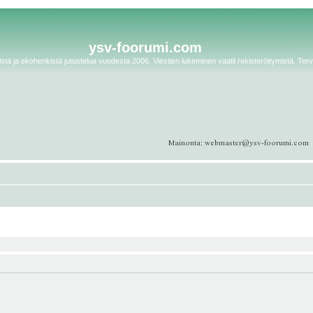
ysv-foorumi.com
tä ja ekohenkistä jutustelua vuodesta 2006. Viestien lukeminen vaatii rekisteröitymistä. Terv