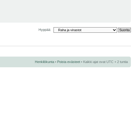
Hyppää:
Henkilökunta
•
Poista evästeet
• Kaikki ajat ovat UTC + 2 tuntia