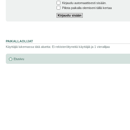
Kirjaudu automaattisesti sisään.
Piilota paikalla olemiseni tällä kertaa
PAIKALLAOLIJAT
Käyttäjiä lukemassa tätä aluetta: Ei rekisteröityneitä käyttäjiä ja 1 vierailijaa
Etusivu