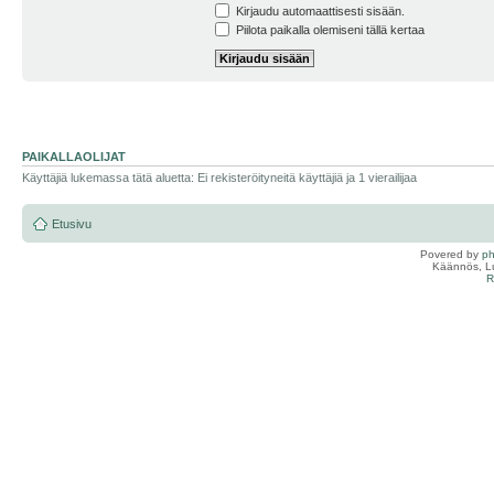
Kirjaudu automaattisesti sisään.
Piilota paikalla olemiseni tällä kertaa
PAIKALLAOLIJAT
Käyttäjiä lukemassa tätä aluetta: Ei rekisteröityneitä käyttäjiä ja 1 vierailijaa
Etusivu
Povered by
p
Käännös, Lu
R