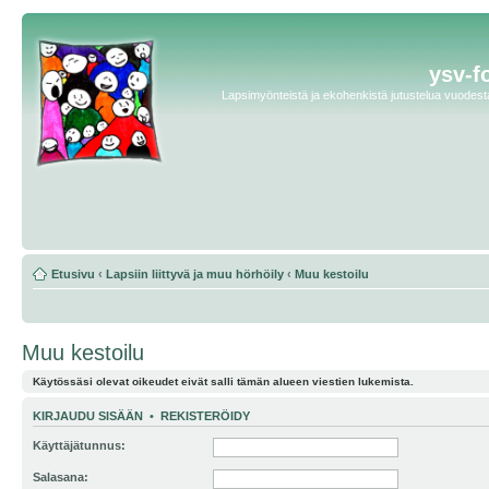
ysv-f
Lapsimyönteistä ja ekohenkistä jutustelua vuodesta 
Etusivu
‹
Lapsiin liittyvä ja muu hörhöily
‹
Muu kestoilu
Muu kestoilu
Käytössäsi olevat oikeudet eivät salli tämän alueen viestien lukemista.
KIRJAUDU SISÄÄN
•
REKISTERÖIDY
Käyttäjätunnus:
Salasana: