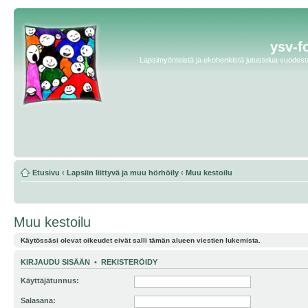
ysv-f
Lapsimyönteistä ja ekohenkistä jutustelua vuodesta 
Etusivu
‹
Lapsiin liittyvä ja muu hörhöily
‹
Muu kestoilu
Muu kestoilu
Käytössäsi olevat oikeudet eivät salli tämän alueen viestien lukemista.
KIRJAUDU SISÄÄN
•
REKISTERÖIDY
Käyttäjätunnus:
Salasana: