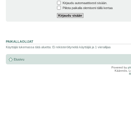
Kirjaudu automaattisesti sisään.
Piilota paikalla olemiseni tällä kertaa
PAIKALLAOLIJAT
Käyttäjiä lukemassa tätä aluetta: Ei rekisteröityneitä käyttäjiä ja 1 vierailijaa
Etusivu
Povered by
p
Käännös, Lu
R