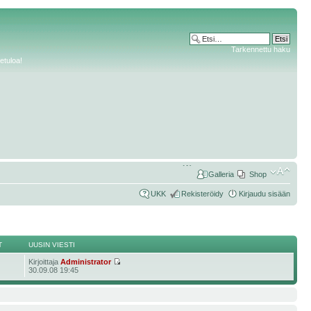
Tarkennettu haku
etuloa!
Galleria
Shop
UKK
Rekisteröidy
Kirjaudu sisään
T
UUSIN VIESTI
Kirjoittaja
Administrator
30.09.08 19:45