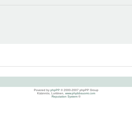
Povered by
phpPP
© 2000-2007 phpPP Group
Käännös, Lurttinen,
www.phpbbsuomi.com
Reputation System
©