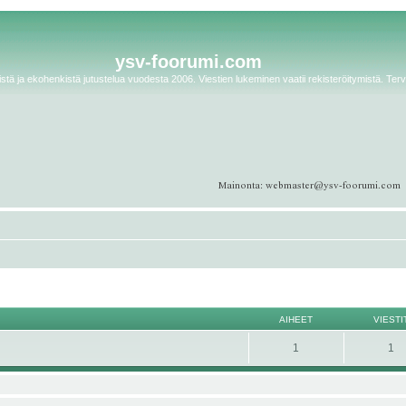
ysv-foorumi.com
tä ja ekohenkistä jutustelua vuodesta 2006. Viestien lukeminen vaatii rekisteröitymistä. Terv
AIHEET
VIESTI
1
1