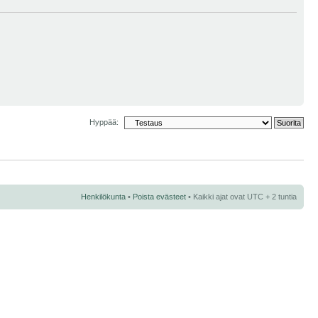
Hyppää:
Henkilökunta
•
Poista evästeet
• Kaikki ajat ovat UTC + 2 tuntia