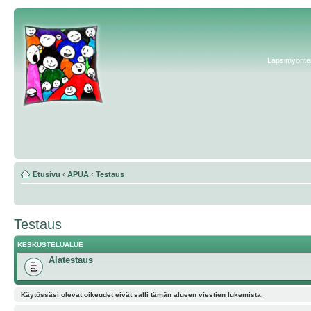
Lapsimyönteis
Etusivu
‹
APUA
‹
Testaus
Testaus
KESKUSTELUALUE
Alatestaus
Käytössäsi olevat oikeudet eivät salli tämän alueen viestien lukemista.