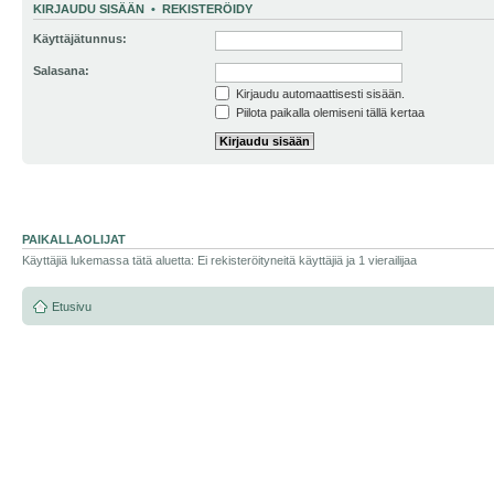
KIRJAUDU SISÄÄN
•
REKISTERÖIDY
Käyttäjätunnus:
Salasana:
Kirjaudu automaattisesti sisään.
Piilota paikalla olemiseni tällä kertaa
PAIKALLAOLIJAT
Käyttäjiä lukemassa tätä aluetta: Ei rekisteröityneitä käyttäjiä ja 1 vierailijaa
Etusivu