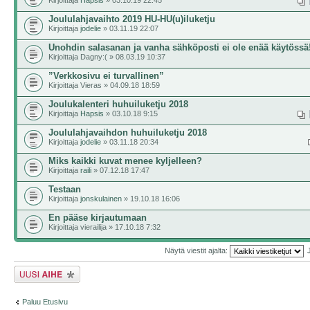
Kirjoittaja
Hapsis
» 03.10.19 22:45
Joululahjavaihto 2019 HU-HU(u)iluketju
Kirjoittaja
jodelie
» 03.11.19 22:07
Unohdin salasanan ja vanha sähköposti ei ole enää käytössä
Kirjoittaja Dagny:( » 08.03.19 10:37
”Verkkosivu ei turvallinen”
Kirjoittaja Vieras » 04.09.18 18:59
Joulukalenteri huhuiluketju 2018
Kirjoittaja
Hapsis
» 03.10.18 9:15
Joululahjavaihdon huhuiluketju 2018
Kirjoittaja
jodelie
» 03.11.18 20:34
Miks kaikki kuvat menee kyljelleen?
Kirjoittaja
raili
» 07.12.18 17:47
Testaan
Kirjoittaja
jonskulainen
» 19.10.18 16:06
En pääse kirjautumaan
Kirjoittaja vierailija » 17.10.18 7:32
Näytä viestit ajalta:
Lähetä uusi viesti
Paluu Etusivu