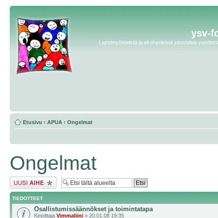
ysv-f
Lapsimyönteistä ja ekohenkistä jutustelua vuodesta 
Etusivu
‹
APUA
‹
Ongelmat
Ongelmat
Lähetä uusi viesti
TIEDOTTEET
Osallistumissäännökset ja toimintatapa
Kirjoittaja
Vimmaliini
» 20.01.08 19:35