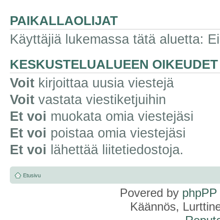
PAIKALLAOLIJAT
Käyttäjiä lukemassa tätä aluetta: Ei r
KESKUSTELUALUEEN OIKEUDET
Voit
kirjoittaa uusia viestejä
Voit
vastata viestiketjuihin
Et voi
muokata omia viestejäsi
Et voi
poistaa omia viestejäsi
Et voi
lähettää liitetiedostoja.
Etusivu
Povered by
phpPP
Käännös, Lurttin