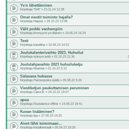
Yv:n lähettäminen
Kirjoittaja
*OA*
» 23.11.24 12:38
Omat viestit toiminto hajalla?
Kirjoittaja
Hapsis
» 26.10.23 13:08
Välit poikki vanhempiin
Kirjoittaja Anonyymi ysviläinen » 19.06.24 16:24
Testi
Kirjoittaja
kanelina
» 16.06.24 14:53
Joulukalenterivaihto 2023, Huhuilut
Kirjoittaja
syksyn tyttö
» 01.10.23 11:36
Joululahjavaihto 2023 huhuiluketju
Kirjoittaja
Noanna
» 01.10.23 5:12
Salasana hukassa
Kirjoittaja Paimenpoika täällä » 05.08.22 9:26
Viestiketjun peukuttamisen peruminen
Kirjoittaja
Clara B.
» 24.10.22 19:07
apua
Kirjoittaja Rautalanka offline » 14.08.23 19:41
Kuvan lisääminen?
Kirjoittaja
Ipa
» 27.05.23 19:25
Aivot lähti toimimaan…
Kirjoittaja
korpikenraali
» 05.04.23 18:26