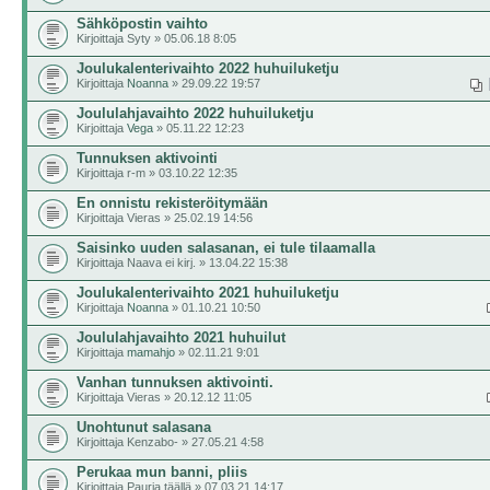
Sähköpostin vaihto
Kirjoittaja Syty » 05.06.18 8:05
Joulukalenterivaihto 2022 huhuiluketju
Kirjoittaja
Noanna
» 29.09.22 19:57
Joululahjavaihto 2022 huhuiluketju
Kirjoittaja
Vega
» 05.11.22 12:23
Tunnuksen aktivointi
Kirjoittaja r-m » 03.10.22 12:35
En onnistu rekisteröitymään
Kirjoittaja Vieras » 25.02.19 14:56
Saisinko uuden salasanan, ei tule tilaamalla
Kirjoittaja Naava ei kirj. » 13.04.22 15:38
Joulukalenterivaihto 2021 huhuiluketju
Kirjoittaja
Noanna
» 01.10.21 10:50
Joululahjavaihto 2021 huhuilut
Kirjoittaja
mamahjo
» 02.11.21 9:01
Vanhan tunnuksen aktivointi.
Kirjoittaja Vieras » 20.12.12 11:05
Unohtunut salasana
Kirjoittaja Kenzabo- » 27.05.21 4:58
Perukaa mun banni, pliis
Kirjoittaja Pauria täällä » 07.03.21 14:17