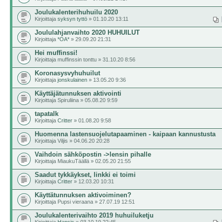
Joulukalenterihuhuilu 2020
Kirjoittaja
syksyn tyttö
» 01.10.20 13:11
Joululahjanvaihto 2020 HUHUILUT
Kirjoittaja
*OA*
» 29.09.20 21:31
Hei muffinssi!
Kirjoittaja muffinssin tonttu » 31.10.20 8:56
Koronasysvyhuhuilut
Kirjoittaja
jonskulainen
» 13.05.20 9:36
Käyttäjätunnuksen aktivointi
Kirjoittaja Spiruliina » 05.08.20 9:59
tapatalk
Kirjoittaja
Critter
» 01.08.20 9:58
Huomenna lastensuojelutapaaminen - kaipaan kannustusta
Kirjoittaja Viljis » 04.06.20 20:28
Vaihdoin sähköpostin ->lensin pihalle
Kirjoittaja MiaukuTäällä » 02.05.20 21:55
Saadut tykkäykset, linkki ei toimi
Kirjoittaja
Critter
» 12.03.20 10:31
Käyttätunnuksen aktivoiminen?
Kirjoittaja Pupsi vieraana » 27.07.19 12:51
Joulukalenterivaihto 2019 huhuiluketju