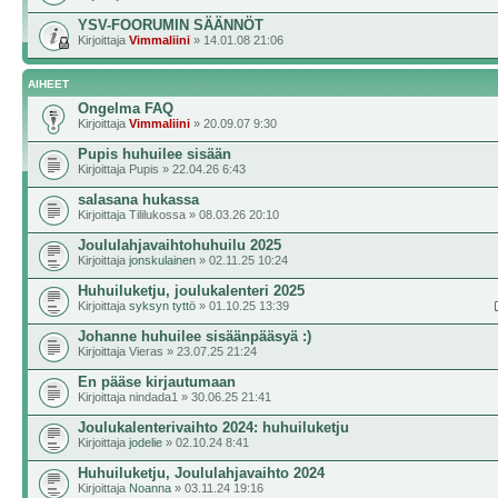
YSV-FOORUMIN SÄÄNNÖT
Kirjoittaja
Vimmaliini
» 14.01.08 21:06
AIHEET
Ongelma FAQ
Kirjoittaja
Vimmaliini
» 20.09.07 9:30
Pupis huhuilee sisään
Kirjoittaja Pupis » 22.04.26 6:43
salasana hukassa
Kirjoittaja Tililukossa » 08.03.26 20:10
Joululahjavaihtohuhuilu 2025
Kirjoittaja
jonskulainen
» 02.11.25 10:24
Huhuiluketju, joulukalenteri 2025
Kirjoittaja
syksyn tyttö
» 01.10.25 13:39
Johanne huhuilee sisäänpääsyä :)
Kirjoittaja Vieras » 23.07.25 21:24
En pääse kirjautumaan
Kirjoittaja nindada1 » 30.06.25 21:41
Joulukalenterivaihto 2024: huhuiluketju
Kirjoittaja
jodelie
» 02.10.24 8:41
Huhuiluketju, Joululahjavaihto 2024
Kirjoittaja
Noanna
» 03.11.24 19:16