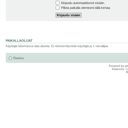
Kirjaudu automaattisesti sisään.
Piilota paikalla olemiseni tällä kertaa
PAIKALLAOLIJAT
Käyttäjiä lukemassa tätä aluetta: Ei rekisteröityneitä käyttäjiä ja 1 vierailijaa
Etusivu
Povered by
p
Käännös, Lu
R