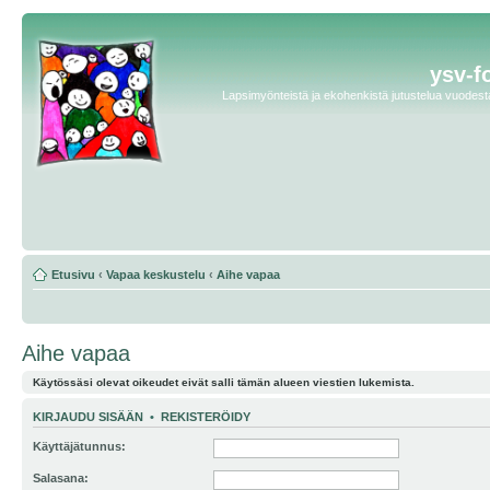
ysv-f
Lapsimyönteistä ja ekohenkistä jutustelua vuodesta 
Etusivu
‹
Vapaa keskustelu
‹
Aihe vapaa
Aihe vapaa
Käytössäsi olevat oikeudet eivät salli tämän alueen viestien lukemista.
KIRJAUDU SISÄÄN
•
REKISTERÖIDY
Käyttäjätunnus:
Salasana: