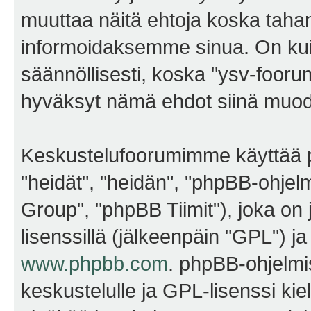
muuttaa näitä ehtoja koska ta
informoidaksemme sinua. On kui
säännöllisesti, koska "ysv-foorum
hyväksyt nämä ehdot siinä muodos
Keskustelufoorumimme käyttää p
"heidät", "heidän", "phpBB-ohje
Group", "phpBB Tiimit"), joka on j
lisenssillä (jälkeenpäin "GPL") j
www.phpbb.com
. phpBB-ohjelmis
keskustelulle ja GPL-lisenssi kie