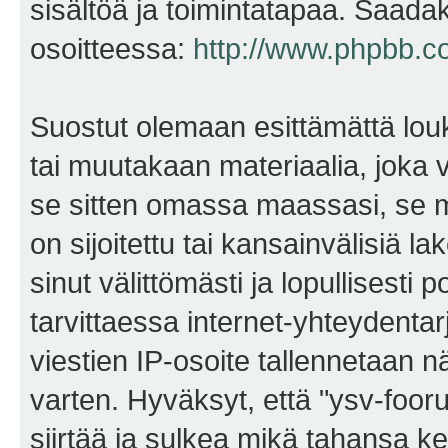
sisältöä ja toimintatapaa. Saadak
osoitteessa:
http://www.phpbb.c
Suostut olemaan esittämättä lou
tai muutakaan materiaalia, joka v
se sitten omassa maassasi, se m
on sijoitettu tai kansainvälisiä l
sinut välittömästi ja lopullisesti 
tarvittaessa internet-yhteydentar
viestien IP-osoite tallennetaan 
varten. Hyväksyt, että "ysv-foo
siirtää ja sulkea mikä tahansa kes