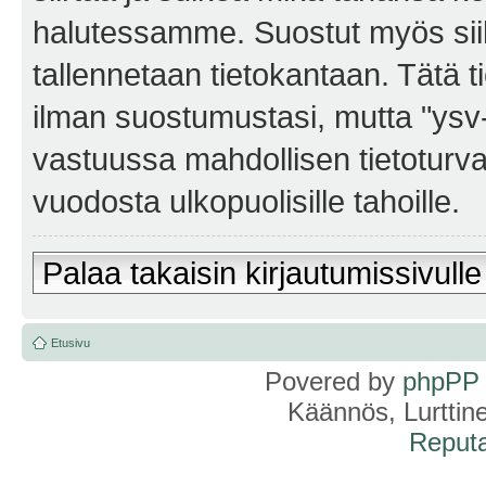
halutessamme. Suostut myös siihe
tallennetaan tietokantaan. Tätä t
ilman suostumustasi, mutta "ysv
vastuussa mahdollisen tietoturv
vuodosta ulkopuolisille tahoille.
Palaa takaisin kirjautumissivulle
Etusivu
Povered by
phpPP
Käännös, Lurttin
Reputa