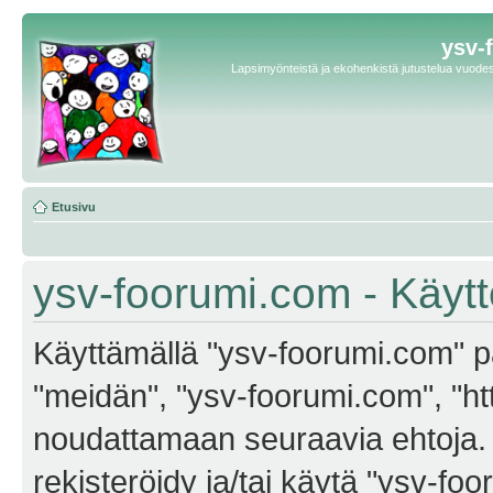
ysv-
Lapsimyönteistä ja ekohenkistä jutustelua vuodest
Etusivu
ysv-foorumi.com - Käyt
Käyttämällä "ysv-foorumi.com" pa
"meidän", "ysv-foorumi.com", "ht
noudattamaan seuraavia ehtoja. M
rekisteröidy ja/tai käytä "ysv-f