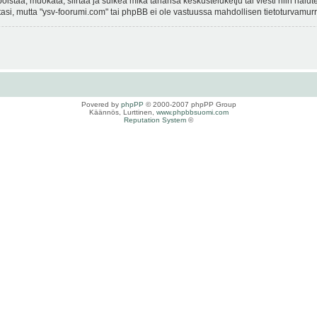
istaa, muokata, siirtää ja sulkea mikä tahansa keskusteluketju tai viesti niin halut
si, mutta "ysv-foorumi.com" tai phpBB ei ole vastuussa mahdollisen tietoturvamurro
Povered by
phpPP
© 2000-2007 phpPP Group
Käännös, Lurttinen,
www.phpbbsuomi.com
Reputation System
©