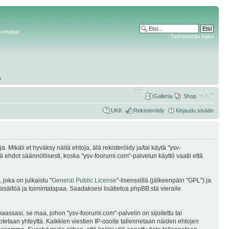
rvetuloa!
Tarkennettu haku
Galleria
Shop
UKK
Rekisteröidy
Kirjaudu sisään
Mikäli et hyväksy näitä ehtoja, älä rekisteröidy ja/tai käytä "ysv-
dot säännöllisesti, koska "ysv-foorumi.com"-palvelun käyttö vaatii että
joka on julkaistu "
General Public License
"-lisenssillä (jälkeenpäin "GPL") ja
sisältöä ja toimintatapaa. Saadaksesi lisätietoa phpBB:stä vieraile
assasi, se maa, johon "ysv-foorumi.com"-palvelin on sijoitettu tai
i otetaan yhteyttä. Kaikkien viestien IP-osoite tallennetaan näiden ehtojen