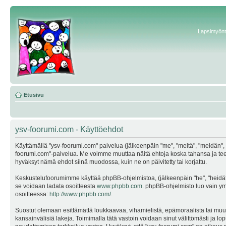
Lapsimyönte
Etusivu
ysv-foorumi.com - Käyttöehdot
Käyttämällä "ysv-foorumi.com" palvelua (jälkeenpäin "me", "meitä", "meidän", "
foorumi.com"-palvelua. Me voimme muuttaa näitä ehtoja koska tahansa ja te
hyväksyt nämä ehdot siinä muodossa, kuin ne on päivitetty tai korjattu.
Keskustelufoorumimme käyttää phpBB-ohjelmistoa, (jälkeenpäin "he", "heidät"
se voidaan ladata osoitteesta
www.phpbb.com
. phpBB-ohjelmisto luo vain ymp
osoitteessa:
http://www.phpbb.com/
.
Suostut olemaan esittämättä loukkaavaa, vihamielistä, epämoraalista tai muuta
kansainvälisiä lakeja. Toimimalla tätä vastoin voidaan sinut välittömästi ja lop