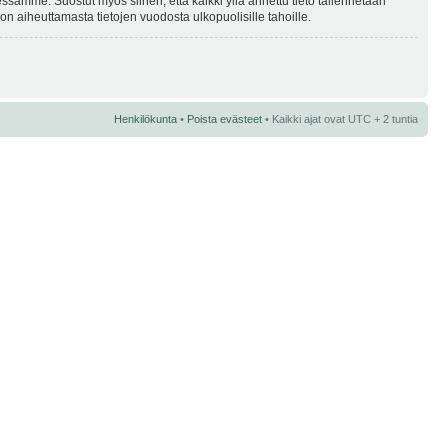
essamme. Suostut myös siihen, että kaikki yllä annettu tieto tallennetaan
n aiheuttamasta tietojen vuodosta ulkopuolisille tahoille.
Henkilökunta
•
Poista evästeet
• Kaikki ajat ovat UTC + 2 tuntia