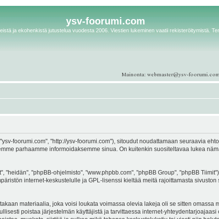
ysv-foorumi.com
istä ja ekohenkistä jutustelua vuodesta 2006. Viestien lukeminen vaatii rekisteröitymistä. Te
ysv-foorumi.com", "http://ysv-foorumi.com"), sitoudut noudattamaan seuraavia ehtoja. 
emme parhaamme informoidaksemme sinua. On kuitenkin suositeltavaa lukea nämä eh
, "heidän", "phpBB-ohjelmisto", "www.phpbb.com", "phpBB Group", "phpBB Tiimit"), 
äristön internet-keskustelulle ja GPL-lisenssi kieltää meitä rajoittamasta sivuston 
kaan materiaalia, joka voisi loukata voimassa olevia lakeja oli se sitten omassa ma
ullisesti poistaa järjestelmän käyttäjistä ja tarvittaessa internet-yhteydentarjoajaas