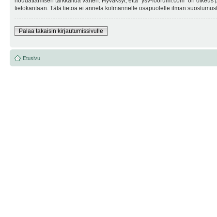
noudattamisen tarkkailua varten. Hyväksyt, että "ysv-foorumi.com" on oikeus po
tietokantaan. Tätä tietoa ei anneta kolmannelle osapuolelle ilman suostumusta
Palaa takaisin kirjautumissivulle
Etusivu