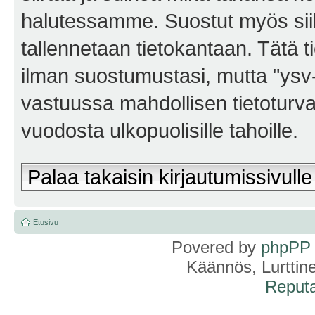
halutessamme. Suostut myös siihe
tallennetaan tietokantaan. Tätä t
ilman suostumustasi, mutta "ysv
vastuussa mahdollisen tietoturv
vuodosta ulkopuolisille tahoille.
Palaa takaisin kirjautumissivulle
Etusivu
Povered by
phpPP
Käännös, Lurttin
Reputa