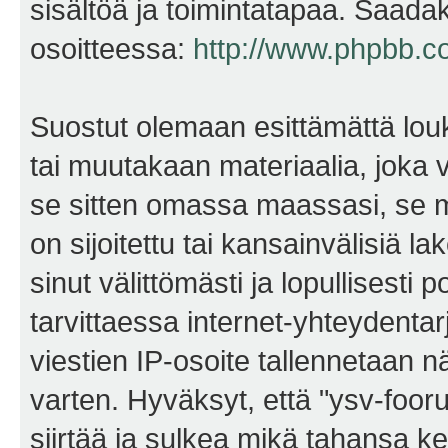
sisältöä ja toimintatapaa. Saadak
osoitteessa:
http://www.phpbb.c
Suostut olemaan esittämättä lou
tai muutakaan materiaalia, joka v
se sitten omassa maassasi, se m
on sijoitettu tai kansainvälisiä l
sinut välittömästi ja lopullisesti 
tarvittaessa internet-yhteydentar
viestien IP-osoite tallennetaan 
varten. Hyväksyt, että "ysv-foo
siirtää ja sulkea mikä tahansa kes