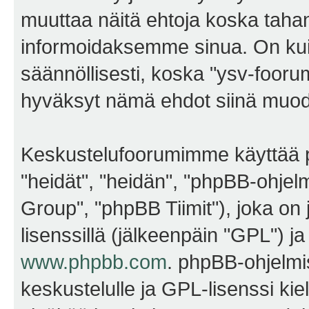
muuttaa näitä ehtoja koska ta
informoidaksemme sinua. On kui
säännöllisesti, koska "ysv-foorum
hyväksyt nämä ehdot siinä muodos
Keskustelufoorumimme käyttää p
"heidät", "heidän", "phpBB-ohje
Group", "phpBB Tiimit"), joka on j
lisenssillä (jälkeenpäin "GPL") j
www.phpbb.com
. phpBB-ohjelmis
keskustelulle ja GPL-lisenssi kie