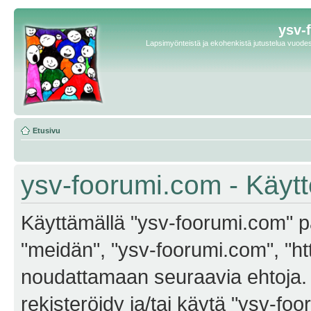
ysv-
Lapsimyönteistä ja ekohenkistä jutustelua vuodest
Etusivu
ysv-foorumi.com - Käyt
Käyttämällä "ysv-foorumi.com" pa
"meidän", "ysv-foorumi.com", "ht
noudattamaan seuraavia ehtoja. M
rekisteröidy ja/tai käytä "ysv-f