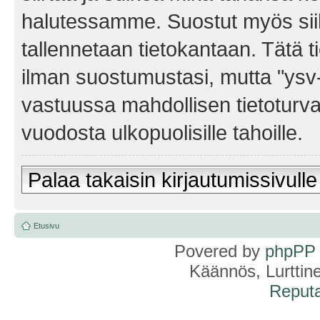
halutessamme. Suostut myös siihe
tallennetaan tietokantaan. Tätä t
ilman suostumustasi, mutta "ysv
vastuussa mahdollisen tietoturv
vuodosta ulkopuolisille tahoille.
Palaa takaisin kirjautumissivulle
Etusivu
Povered by
phpPP
Käännös, Lurttin
Reputa