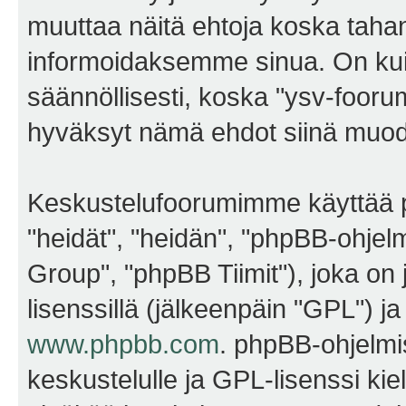
muuttaa näitä ehtoja koska ta
informoidaksemme sinua. On kui
säännöllisesti, koska "ysv-foorum
hyväksyt nämä ehdot siinä muodos
Keskustelufoorumimme käyttää p
"heidät", "heidän", "phpBB-ohje
Group", "phpBB Tiimit"), joka on j
lisenssillä (jälkeenpäin "GPL") j
www.phpbb.com
. phpBB-ohjelmis
keskustelulle ja GPL-lisenssi kie