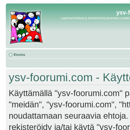
ysv-
Lapsimyönteistä ja ekohenkistä jutustelua vuodest
Etusivu
ysv-foorumi.com - Käyt
Käyttämällä "ysv-foorumi.com" pa
"meidän", "ysv-foorumi.com", "ht
noudattamaan seuraavia ehtoja. M
rekisteröidy ja/tai käytä "ysv-f