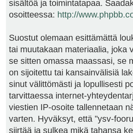
sisältöä ja toimintatapaa. Saadak
osoitteessa:
http://www.phpbb.c
Suostut olemaan esittämättä lou
tai muutakaan materiaalia, joka v
se sitten omassa maassasi, se m
on sijoitettu tai kansainvälisiä l
sinut välittömästi ja lopullisesti 
tarvittaessa internet-yhteydentar
viestien IP-osoite tallennetaan 
varten. Hyväksyt, että "ysv-foo
siirtää ja sulkea mikä tahansa kes