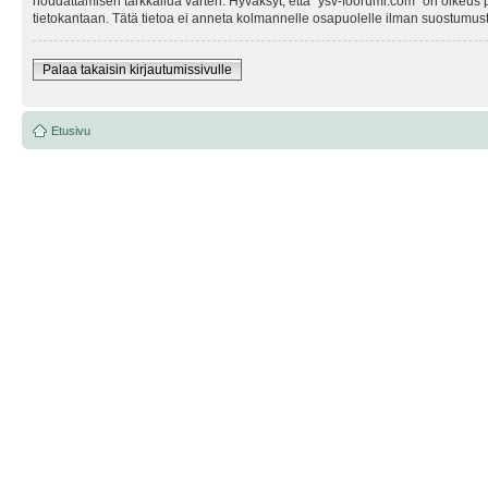
noudattamisen tarkkailua varten. Hyväksyt, että "ysv-foorumi.com" on oikeus po
tietokantaan. Tätä tietoa ei anneta kolmannelle osapuolelle ilman suostumusta
Palaa takaisin kirjautumissivulle
Etusivu