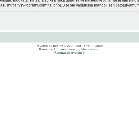
istaa, muokata, siirtää ja sulkea mikä tahansa keskusteluketju tai viesti niin halut
si, mutta "ysv-foorumi.com" tai phpBB ei ole vastuussa mahdollisen tietoturvamurro
Povered by
phpPP
© 2000-2007 phpPP Group
Käännös, Lurttinen,
www.phpbbsuomi.com
Reputation System
©