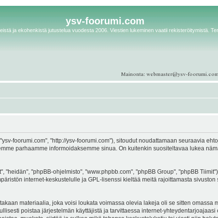
ysv-foorumi.com
istä ja ekohenkistä jutustelua vuodesta 2006. Viestien lukeminen vaatii rekisteröitymistä. Te
ysv-foorumi.com", "http://ysv-foorumi.com"), sitoudut noudattamaan seuraavia ehtoja. 
emme parhaamme informoidaksemme sinua. On kuitenkin suositeltavaa lukea nämä eh
, "heidän", "phpBB-ohjelmisto", "www.phpbb.com", "phpBB Group", "phpBB Tiimit"), 
äristön internet-keskustelulle ja GPL-lisenssi kieltää meitä rajoittamasta sivuston 
kaan materiaalia, joka voisi loukata voimassa olevia lakeja oli se sitten omassa ma
ullisesti poistaa järjestelmän käyttäjistä ja tarvittaessa internet-yhteydentarjoajaas