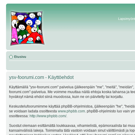
Lapsimyönte
Etusivu
ysv-foorumi.com - Käyttöehdot
Käyttämällä "ysv-foorumi.com" palvelua (jälkeenpäin "me", "meitä", "meidän", "
foorumi.com"-palvelua. Me voimme muuttaa näitä ehtoja koska tahansa ja te
hyväksyt nämä ehdot siinä muodossa, kuin ne on päivitetty tai korjattu.
Keskustelufoorumimme käyttää phpBB-ohjelmistoa, (jälkeenpäin "he", "heidät"
se voidaan ladata osoitteesta
www.phpbb.com
. phpBB-ohjelmisto luo vain ymp
osoitteessa:
http://www.phpbb.com/
.
Suostut olemaan esittämättä loukkaavaa, vihamielistä, epämoraalista tai muuta
kansainvälisiä lakeja. Toimimalla tätä vastoin voidaan sinut välittömästi ja lop