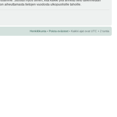
essamme. Suostut myös siihen, että kaikki yllä annettu tieto tallennetaan
n aiheuttamasta tietojen vuodosta ulkopuolisille tahoille.
Henkilökunta
•
Poista evästeet
• Kaikki ajat ovat UTC + 2 tuntia