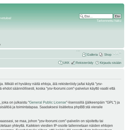
rvetuloa!
Tarkennettu haku
Galleria
Shop
UKK
Rekisteröidy
Kirjaudu sisään
Mikäli et hyväksy näitä ehtoja, älä rekisteröidy ja/tai käytä "ysv-
dot säännöllisesti, koska "ysv-foorumi.com"-palvelun käyttö vaatii että
joka on julkaistu "
General Public License
"-lisenssillä (jälkeenpäin "GPL") ja
sisältöä ja toimintatapaa. Saadaksesi lisätietoa phpBB:stä vieraile
assasi, se maa, johon "ysv-foorumi.com"-palvelin on sijoitettu tai
i otetaan yhteyttä. Kaikkien viestien IP-osoite tallennetaan näiden ehtojen