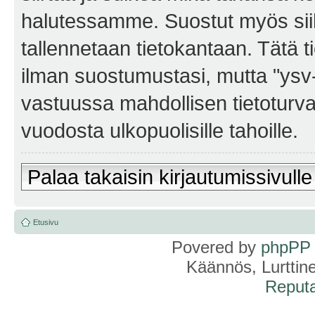
halutessamme. Suostut myös siihe
tallennetaan tietokantaan. Tätä t
ilman suostumustasi, mutta "ysv
vastuussa mahdollisen tietoturv
vuodosta ulkopuolisille tahoille.
Palaa takaisin kirjautumissivulle
Etusivu
Povered by
phpPP
Käännös, Lurttin
Reputa