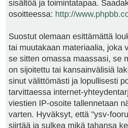
sisältöä ja toimintatapaa. Saadak
osoitteessa:
http://www.phpbb.c
Suostut olemaan esittämättä lou
tai muutakaan materiaalia, joka v
se sitten omassa maassasi, se m
on sijoitettu tai kansainvälisiä l
sinut välittömästi ja lopullisesti 
tarvittaessa internet-yhteydentar
viestien IP-osoite tallennetaan 
varten. Hyväksyt, että "ysv-foo
siirtää ja sulkea mikä tahansa kes