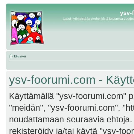
ysv-
Lapsimyönteistä ja ekohenkistä jutustelua vuodest
Etusivu
ysv-foorumi.com - Käyt
Käyttämällä "ysv-foorumi.com" pa
"meidän", "ysv-foorumi.com", "ht
noudattamaan seuraavia ehtoja. M
rekisteröidy ja/tai käytä "ysv-f