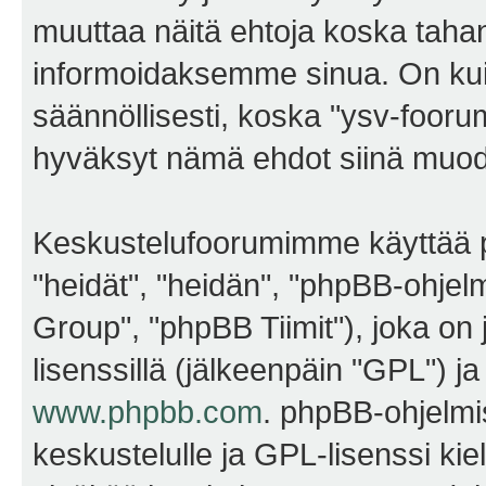
muuttaa näitä ehtoja koska ta
informoidaksemme sinua. On kui
säännöllisesti, koska "ysv-foorum
hyväksyt nämä ehdot siinä muodos
Keskustelufoorumimme käyttää p
"heidät", "heidän", "phpBB-ohje
Group", "phpBB Tiimit"), joka on j
lisenssillä (jälkeenpäin "GPL") j
www.phpbb.com
. phpBB-ohjelmis
keskustelulle ja GPL-lisenssi kie