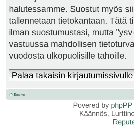
halutessamme. Suostut myös siihe
tallennetaan tietokantaan. Tätä t
ilman suostumustasi, mutta "ysv
vastuussa mahdollisen tietoturv
vuodosta ulkopuolisille tahoille.
Palaa takaisin kirjautumissivulle
Etusivu
Povered by
phpPP
Käännös, Lurttin
Reputa