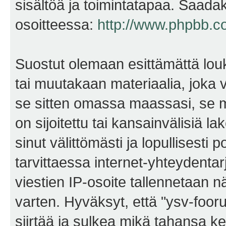
sisältöä ja toimintatapaa. Saadak
osoitteessa:
http://www.phpbb.c
Suostut olemaan esittämättä lou
tai muutakaan materiaalia, joka v
se sitten omassa maassasi, se m
on sijoitettu tai kansainvälisiä l
sinut välittömästi ja lopullisesti 
tarvittaessa internet-yhteydentar
viestien IP-osoite tallennetaan 
varten. Hyväksyt, että "ysv-foo
siirtää ja sulkea mikä tahansa kes