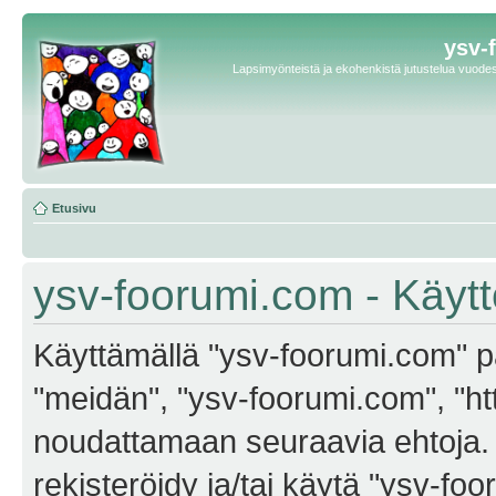
ysv-
Lapsimyönteistä ja ekohenkistä jutustelua vuodest
Etusivu
ysv-foorumi.com - Käyt
Käyttämällä "ysv-foorumi.com" pa
"meidän", "ysv-foorumi.com", "ht
noudattamaan seuraavia ehtoja. M
rekisteröidy ja/tai käytä "ysv-f