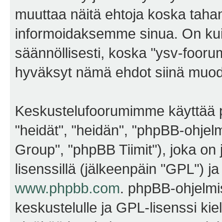
muuttaa näitä ehtoja koska ta
informoidaksemme sinua. On kui
säännöllisesti, koska "ysv-foorum
hyväksyt nämä ehdot siinä muodos
Keskustelufoorumimme käyttää p
"heidät", "heidän", "phpBB-ohje
Group", "phpBB Tiimit"), joka on j
lisenssillä (jälkeenpäin "GPL") j
www.phpbb.com
. phpBB-ohjelmis
keskustelulle ja GPL-lisenssi kie