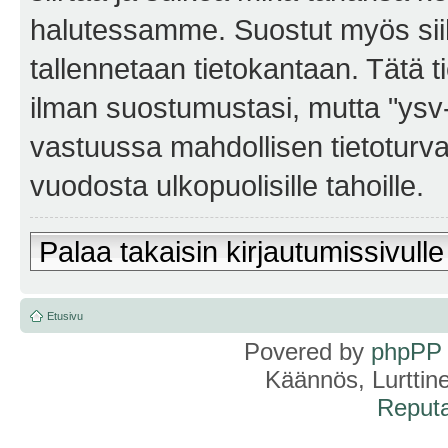
halutessamme. Suostut myös siihe
tallennetaan tietokantaan. Tätä t
ilman suostumustasi, mutta "ysv
vastuussa mahdollisen tietoturv
vuodosta ulkopuolisille tahoille.
Palaa takaisin kirjautumissivulle
Etusivu
Povered by
phpPP
Käännös, Lurttin
Reputa