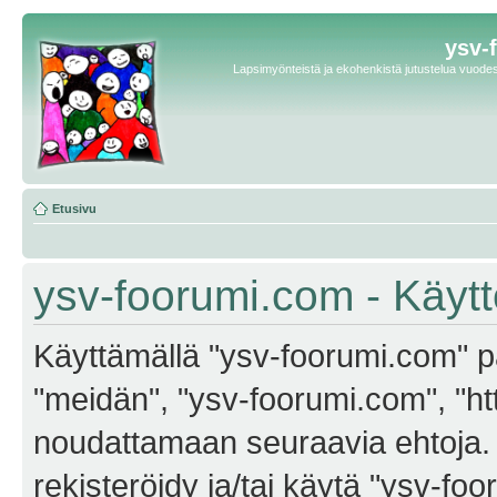
ysv-
Lapsimyönteistä ja ekohenkistä jutustelua vuodest
Etusivu
ysv-foorumi.com - Käyt
Käyttämällä "ysv-foorumi.com" pa
"meidän", "ysv-foorumi.com", "ht
noudattamaan seuraavia ehtoja. M
rekisteröidy ja/tai käytä "ysv-f