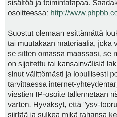
sisältöä ja toimintatapaa. Saadak
osoitteessa:
http://www.phpbb.c
Suostut olemaan esittämättä lou
tai muutakaan materiaalia, joka v
se sitten omassa maassasi, se m
on sijoitettu tai kansainvälisiä l
sinut välittömästi ja lopullisesti 
tarvittaessa internet-yhteydentar
viestien IP-osoite tallennetaan 
varten. Hyväksyt, että "ysv-foo
siirtää ja sulkea mikä tahansa kes