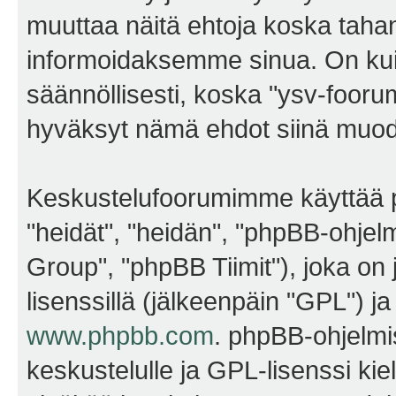
muuttaa näitä ehtoja koska ta
informoidaksemme sinua. On kui
säännöllisesti, koska "ysv-foorum
hyväksyt nämä ehdot siinä muodos
Keskustelufoorumimme käyttää p
"heidät", "heidän", "phpBB-ohje
Group", "phpBB Tiimit"), joka on j
lisenssillä (jälkeenpäin "GPL") j
www.phpbb.com
. phpBB-ohjelmis
keskustelulle ja GPL-lisenssi kie