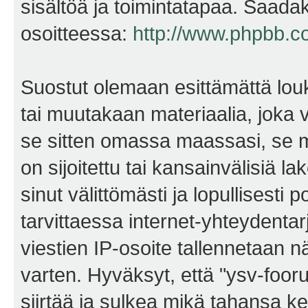
sisältöä ja toimintatapaa. Saadak
osoitteessa:
http://www.phpbb.c
Suostut olemaan esittämättä lou
tai muutakaan materiaalia, joka v
se sitten omassa maassasi, se m
on sijoitettu tai kansainvälisiä l
sinut välittömästi ja lopullisesti 
tarvittaessa internet-yhteydentar
viestien IP-osoite tallennetaan 
varten. Hyväksyt, että "ysv-foo
siirtää ja sulkea mikä tahansa kes