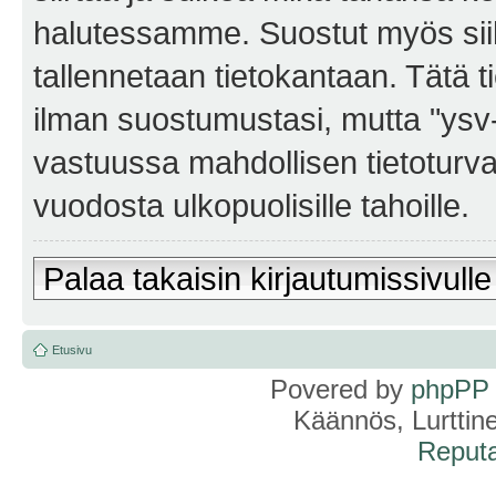
halutessamme. Suostut myös siihe
tallennetaan tietokantaan. Tätä t
ilman suostumustasi, mutta "ysv
vastuussa mahdollisen tietoturv
vuodosta ulkopuolisille tahoille.
Palaa takaisin kirjautumissivulle
Etusivu
Povered by
phpPP
Käännös, Lurttin
Reputa