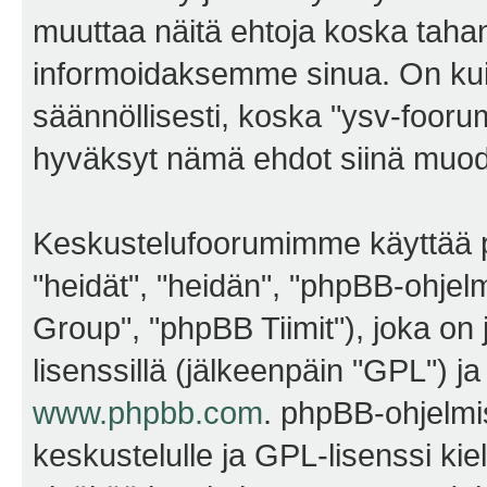
muuttaa näitä ehtoja koska ta
informoidaksemme sinua. On kui
säännöllisesti, koska "ysv-foorum
hyväksyt nämä ehdot siinä muodos
Keskustelufoorumimme käyttää p
"heidät", "heidän", "phpBB-ohje
Group", "phpBB Tiimit"), joka on j
lisenssillä (jälkeenpäin "GPL") j
www.phpbb.com
. phpBB-ohjelmis
keskustelulle ja GPL-lisenssi kie