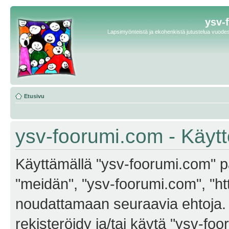
ysv-
Lapsimyönteistä ja ekohenkistä jutustelua vuodest
Etusivu
ysv-foorumi.com - Käyt
Käyttämällä "ysv-foorumi.com" pa
"meidän", "ysv-foorumi.com", "ht
noudattamaan seuraavia ehtoja. M
rekisteröidy ja/tai käytä "ysv-f