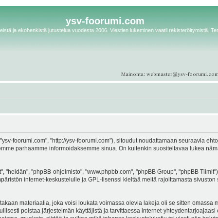
ysv-foorumi.com
istä ja ekohenkistä jutustelua vuodesta 2006. Viestien lukeminen vaatii rekisteröitymistä. Te
ysv-foorumi.com", "http://ysv-foorumi.com"), sitoudut noudattamaan seuraavia ehtoja. 
emme parhaamme informoidaksemme sinua. On kuitenkin suositeltavaa lukea nämä eh
, "heidän", "phpBB-ohjelmisto", "www.phpbb.com", "phpBB Group", "phpBB Tiimit"), 
äristön internet-keskustelulle ja GPL-lisenssi kieltää meitä rajoittamasta sivuston 
kaan materiaalia, joka voisi loukata voimassa olevia lakeja oli se sitten omassa ma
ullisesti poistaa järjestelmän käyttäjistä ja tarvittaessa internet-yhteydentarjoajaas