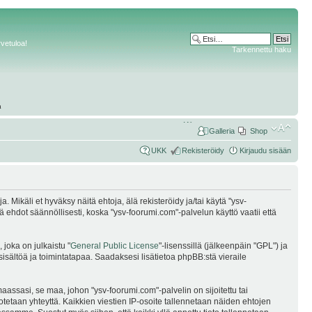
rvetuloa!
Tarkennettu haku
Galleria
Shop
UKK
Rekisteröidy
Kirjaudu sisään
Mikäli et hyväksy näitä ehtoja, älä rekisteröidy ja/tai käytä "ysv-
dot säännöllisesti, koska "ysv-foorumi.com"-palvelun käyttö vaatii että
joka on julkaistu "
General Public License
"-lisenssillä (jälkeenpäin "GPL") ja
sisältöä ja toimintatapaa. Saadaksesi lisätietoa phpBB:stä vieraile
assasi, se maa, johon "ysv-foorumi.com"-palvelin on sijoitettu tai
i otetaan yhteyttä. Kaikkien viestien IP-osoite tallennetaan näiden ehtojen