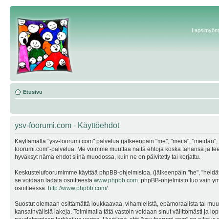
Lapsimyönte
Etusivu
ysv-foorumi.com - Käyttöehdot
Käyttämällä "ysv-foorumi.com" palvelua (jälkeenpäin "me", "meitä", "meidän", "
foorumi.com"-palvelua. Me voimme muuttaa näitä ehtoja koska tahansa ja te
hyväksyt nämä ehdot siinä muodossa, kuin ne on päivitetty tai korjattu.
Keskustelufoorumimme käyttää phpBB-ohjelmistoa, (jälkeenpäin "he", "heidät"
se voidaan ladata osoitteesta
www.phpbb.com
. phpBB-ohjelmisto luo vain ymp
osoitteessa:
http://www.phpbb.com/
.
Suostut olemaan esittämättä loukkaavaa, vihamielistä, epämoraalista tai muuta
kansainvälisiä lakeja. Toimimalla tätä vastoin voidaan sinut välittömästi ja lop