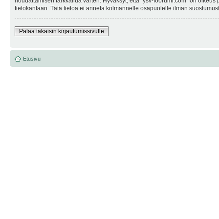
noudattamisen tarkkailua varten. Hyväksyt, että "ysv-foorumi.com" on oikeus po
tietokantaan. Tätä tietoa ei anneta kolmannelle osapuolelle ilman suostumusta
Palaa takaisin kirjautumissivulle
Etusivu