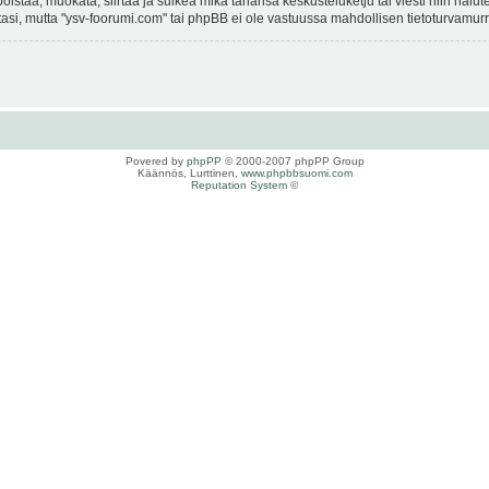
istaa, muokata, siirtää ja sulkea mikä tahansa keskusteluketju tai viesti niin halut
si, mutta "ysv-foorumi.com" tai phpBB ei ole vastuussa mahdollisen tietoturvamurro
Povered by
phpPP
© 2000-2007 phpPP Group
Käännös, Lurttinen,
www.phpbbsuomi.com
Reputation System
©