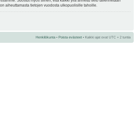
essamme. Suostut myös siihen, että kaikki yllä annettu tieto tallennetaan
n aiheuttamasta tietojen vuodosta ulkopuolisille tahoille.
Henkilökunta
•
Poista evästeet
• Kaikki ajat ovat UTC + 2 tuntia