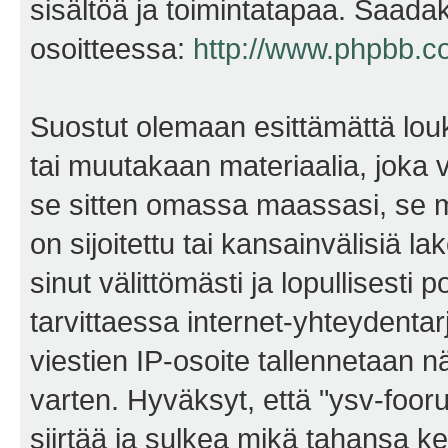
sisältöä ja toimintatapaa. Saadak
osoitteessa:
http://www.phpbb.c
Suostut olemaan esittämättä lou
tai muutakaan materiaalia, joka v
se sitten omassa maassasi, se m
on sijoitettu tai kansainvälisiä l
sinut välittömästi ja lopullisesti 
tarvittaessa internet-yhteydentar
viestien IP-osoite tallennetaan 
varten. Hyväksyt, että "ysv-foo
siirtää ja sulkea mikä tahansa kes