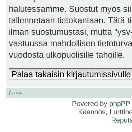
halutessamme. Suostut myös siihe
tallennetaan tietokantaan. Tätä t
ilman suostumustasi, mutta "ysv
vastuussa mahdollisen tietoturv
vuodosta ulkopuolisille tahoille.
Palaa takaisin kirjautumissivulle
Etusivu
Povered by
phpPP
Käännös, Lurttin
Reputa