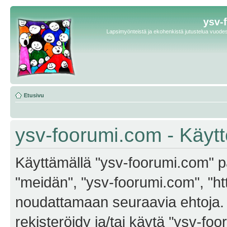
ysv-
Lapsimyönteistä ja ekohenkistä jutustelua vuodest
Etusivu
ysv-foorumi.com - Käyt
Käyttämällä "ysv-foorumi.com" pa
"meidän", "ysv-foorumi.com", "ht
noudattamaan seuraavia ehtoja. M
rekisteröidy ja/tai käytä "ysv-f