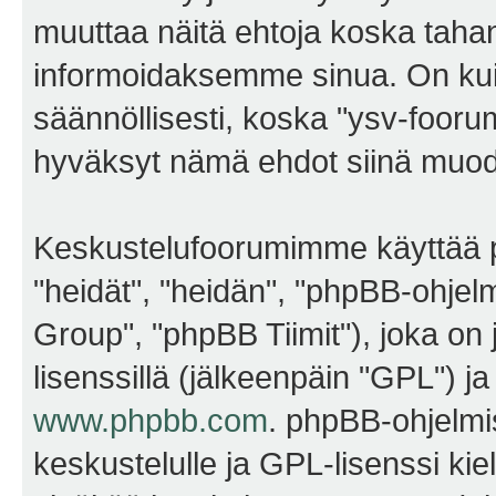
muuttaa näitä ehtoja koska ta
informoidaksemme sinua. On kui
säännöllisesti, koska "ysv-foorum
hyväksyt nämä ehdot siinä muodos
Keskustelufoorumimme käyttää p
"heidät", "heidän", "phpBB-ohje
Group", "phpBB Tiimit"), joka on j
lisenssillä (jälkeenpäin "GPL") j
www.phpbb.com
. phpBB-ohjelmis
keskustelulle ja GPL-lisenssi kie